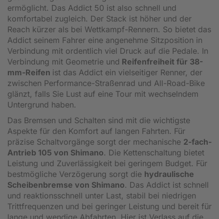
ermöglicht. Das Addict 50 ist also schnell und
komfortabel zugleich. Der Stack ist höher und der
Reach kürzer als bei Wettkampf-Rennern. So bietet das
Addict seinem Fahrer eine angenehme Sitzposition in
Verbindung mit ordentlich viel Druck auf die Pedale. In
Verbindung mit Geometrie und
Reifenfreiheit für 38-
mm-Reifen
ist das Addict ein vielseitiger Renner, der
zwischen Performance-Straßenrad und All-Road-Bike
glänzt, falls Sie Lust auf eine Tour mit wechselndem
Untergrund haben.
Das Bremsen und Schalten sind mit die wichtigste
Aspekte für den Komfort auf langen Fahrten. Für
präzise Schaltvorgänge sorgt der mechanische
2-fach-
Antrieb 105 von Shimano
. Die Kettenschaltung bietet
Leistung und Zuverlässigkeit bei geringem Budget. Für
bestmögliche Verzögerung sorgt die
hydraulische
Scheibenbremse von Shimano
. Das Addict ist schnell
und reaktionsschnell unter Last, stabil bei niedrigen
Trittfrequenzen und bei geringer Leistung und bereit für
lange und wendige Abfahrten. Hier ist Verlass auf die