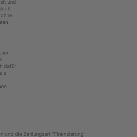
eit und
Scott
 ohne
nten
eser
s
ch dafür
als
hön
en und die Zahlungsart "Finanzierung"