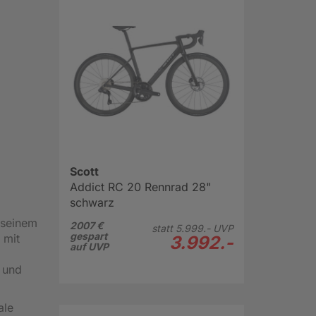
Scott
Addict RC 20 Rennrad 28"
schwarz
 seinem
2007 €
statt
5.999.-
UVP
gespart
 mit
3.992.-
auf UVP
 und
ale