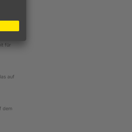
t für
das auf
uf dem