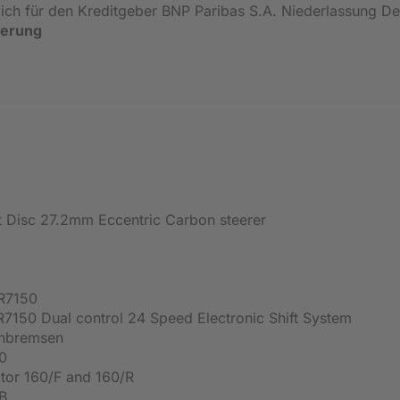
ßlich für den Kreditgeber BNP Paribas S.A. Niederlassung 
ierung
 Disc 27.2mm Eccentric Carbon steerer
R7150
7150 Dual control 24 Speed Electronic Shift System
enbremsen
0
tor 160/F and 160/R
B