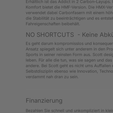
Erhältlich ist das Addict in 2 Carbon–Layups.
Komfort bietet die HMF-Version. Die HMX-Ver
verwendet dabei Carbonfasern mit einem höhe
die Stabilität zu beeinträchtigen und es ents
Fahreigenschaften beibehält.
NO SHORTCUTS - Keine Abkürz
Es geht darum kompromisslos und konsequent d
Ansatz spiegelt sich unter anderem in den Pr
Sports in seiner reinsten Form aus. Scott desi
leben. Für alle die tun, was sie sagen und das
andere. Bei Scott geht es nicht ums Auffallen
Selbstdisziplin ebenso wie Innovation, Techno
verdammt nah dran zu sein.
Finanzierung
Bezahlen Sie schnell und unkompliziert in kle