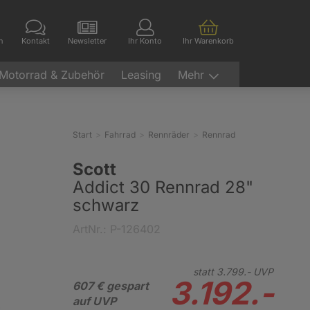
en
Kontakt
Newsletter
Ihr Konto
Ihr Warenkorb
Motorrad & Zubehör
Leasing
Mehr
Start
Fahrrad
Rennräder
Rennrad
Scott
Addict 30 Rennrad 28"
schwarz
ArtNr.: P-126402
statt
3.799.-
UVP
3.192.-
607 € gespart
auf UVP