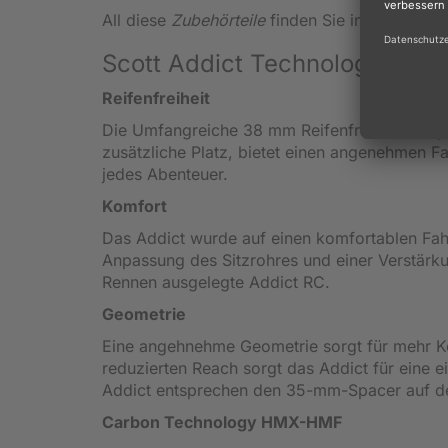
All diese
Zubehörteile
finden Sie in der Katego
Scott Addict Technologien
Reifenfreiheit
Die Umfangreiche 38 mm Reifenfreiheit bring
zusätzliche Platz, bietet einen angenehmen Fah
jedes Abenteuer.
Komfort
Das Addict wurde auf einen komfortablen Fah
Anpassung des Sitzrohres und einer Verstärku
Rennen ausgelegte Addict RC.
Geometrie
Eine angehnehme Geometrie sorgt für mehr Ko
reduzierten Reach sorgt das Addict für eine
Addict entsprechen den 35-mm-Spacer auf dem
Carbon Technology HMX-HMF