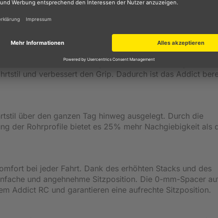
rie "Fahrradteile".
t das Scott Addict auf eine ganz neue Ebene. Der große
rtstil und verbessert den Grip. Dadurch ist das Addict berei
rtstil über den ganzen Tag hinweg ausgelegt. Durch die
ng der Rohrprofile bietet es 25% mehr Nachgiebigkeit als 
mfort bei jeder Fahrt. Dank des erhöhten Stacks und des
 einfache und angehnehme Sitzposition. Die 0-mm-Spacer a
 Addict RC und garantieren eine aufrechte Sitzposition.