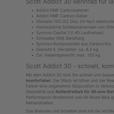
Scott Addict 30 Rennrad für l
Addict HMF Carbonrahmen
Addict HMF Carbon-Gabel
Shimano 105 Di2 Disc 24-fach elektroni
Hydraulische Scheibenbremsen von Shi
Syncros Capital 1.0 40 Laufradsatz
Schwalbe ONE Bereifung
Syncros-Komponenten aus Carbon/Alu
Gewicht lt. Hersteller: ca. 8,5 kg
Zul. Gesamtgewicht: max. 120 kg
Scott Addict 30 - schnell, kom
Mit dem Addict 30 sind Sie schnell und beq
komfortabel
. Der Stack ist höher und der Re
Fahrer eine angenehme Sitzposition in Verbind
Geometrie und
Reifenfreiheit für 38-mm-Rei
Performance-Straßenrad und All-Road-Bike glä
Nebenstraßen.
Das Bremsen und Schalten sind mit die wichti