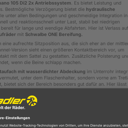
mano 105 Di2 2x Antriebssystem
. Es bietet Leistung und
is. Bestmögliche Verzögerung bietet die
hydraulische
le unter allen Bedingungen und geschmeidige Integration in
ell und reaktionsschnell unter Last, stabil bei niedrigen
bereit für lange und wendige Abfahrten. Hier ist Verlass au
aufräder
mit
Schwalbe ONE Bereifung.
 eine aufrechte Sitzposition aus, die sich eher an der mittle
hannel-Version sieht einen größeren Kontaktbereich vor, um
kt mit dem Sattel zu gestatten. Zusätzliche Polsterung un
endet, wenn die Beine schlapp machen.
taufach mit wasserdichter Abdeckung
im Unterrohr integri
t vermutet, unter dem Flaschenhalter, sondern vorne am Tretl
t, bietet sich der Bereich besonders gut dafür an. Hier lässt
ältlich) verstauen. Es enthält unter anderem Reifenheber,
 mehr Platz in der Trikottasche für weitere wichtige Utensil
ttelstütze über eine Abdeckung, die sich entfernen lässt, u
t sind Sie zu jeder Tages- und Nachtzeit im Straßenverkehr
h und 3-fach-Rückentasche oftmals der Platz noch immer kna
aschen
von Syncros in den Größen S, M und L an.