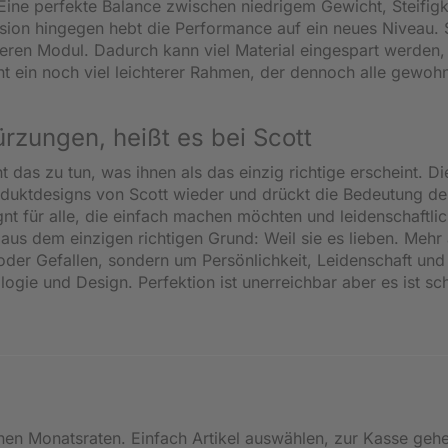
 Eine perfekte Balance zwischen niedrigem Gewicht, Steifigk
sion hingegen hebt die Performance auf ein neues Niveau. 
ren Modul. Dadurch kann viel Material eingespart werden,
teht ein noch viel leichterer Rahmen, der dennoch alle gewoh
ungen, heißt es bei Scott
as zu tun, was ihnen als das einzig richtige erscheint. Di
oduktdesigns von Scott wieder und drückt die Bedeutung de
gnt für alle, die einfach machen möchten und leidenschaftli
 aus dem einzigen richtigen Grund: Weil sie es lieben. Mehr 
 oder Gefallen, sondern um Persönlichkeit, Leidenschaft und
logie und Design. Perfektion ist unerreichbar aber es ist sc
inen Monatsraten. Einfach Artikel auswählen, zur Kasse geh