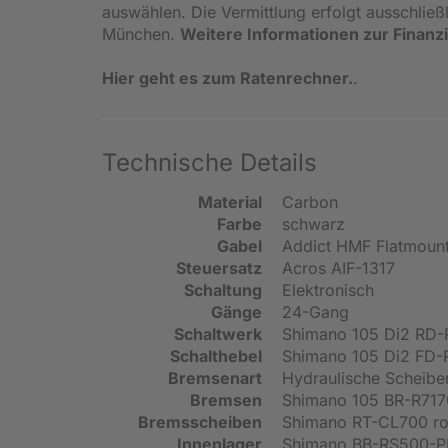
auswählen. Die Vermittlung erfolgt ausschlie
München.
Weitere Informationen zur Finanz
Hier geht es zum Ratenrechner.
.
Technische Details
Material
Carbon
Farbe
schwarz
Gabel
Addict HMF Flatmount
Steuersatz
Acros AIF-1317
Schaltung
Elektronisch
Gänge
24-Gang
Schaltwerk
Shimano 105 Di2 RD-
Schalthebel
Shimano 105 Di2 FD-R
Bremsenart
Hydraulische Scheib
Bremsen
Shimano 105 BR-R717
Bremsscheiben
Shimano RT-CL700 ro
Innenlager
Shimano BB-RS500-P