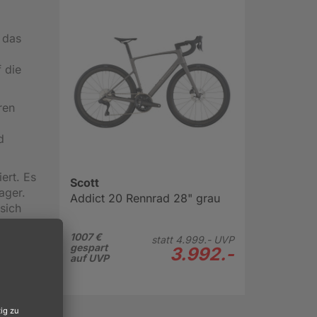
 das
f die
ren
d
ert. Es
Scott
ager.
Addict 20 Rennrad 28" grau
 sich
1007 €
ien.
statt
4.999.-
UVP
gespart
3.992.-
auf UVP
m dort
 gut
pp. Für