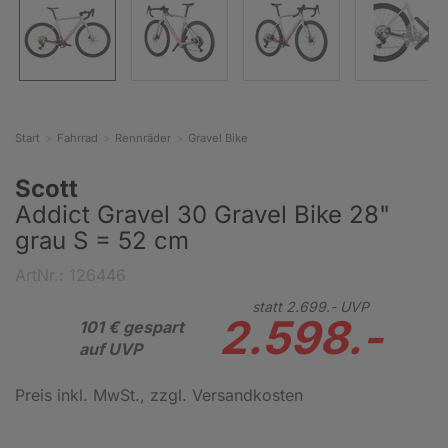
Start
Fahrrad
Rennräder
Gravel Bike
Scott
Addict Gravel 30 Gravel Bike 28"
grau S = 52 cm
ArtNr.: 126446
statt
2.699.-
UVP
2.598.-
101 € gespart
auf UVP
Preis inkl. MwSt.
, zzgl. Versandkosten