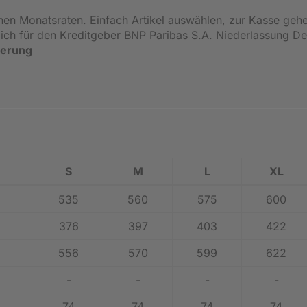
inen Monatsraten. Einfach Artikel auswählen, zur Kasse geh
ßlich für den Kreditgeber BNP Paribas S.A. Niederlassung 
ierung
S
M
L
XL
535
560
575
600
376
397
403
422
556
570
599
622
-
-
-
-
74
74
74
74