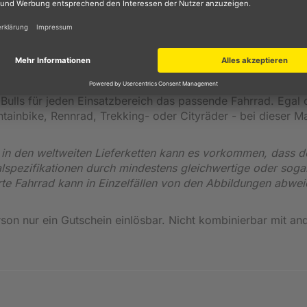
ale Balance aus Robustheit, Aerodynamik und agilem Hand
Kunden bereits seit 1995 mit hochqualitativen Produkten fü
klung von Premium Bikes für Einsteiger, Fortgeschrittene un
hrradmarkt durchsetzen und mehrere, weltweit bekannte Best
t Bulls für jeden Einsatzbereich das passende Fahrrad. Egal 
ainbike, Rennrad, Trekking- oder Cityräder - bei dieser M
n den weltweiten Lieferketten kann es vorkommen, dass d
alspezifikationen durch mindestens gleichwertige oder soga
erte Fahrrad kann in Einzelfällen von den Abbildungen abwei
son nur ein Gutschein einlösbar. Nicht kombinierbar mit an