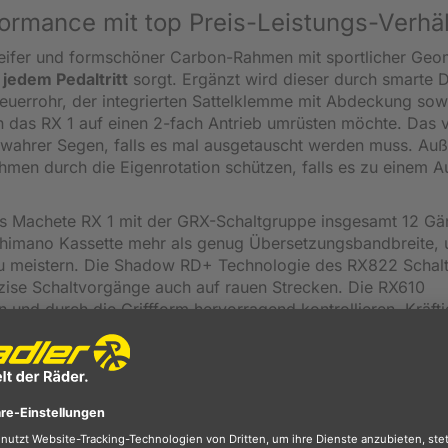
ormance mit top Preis-Leistungs-Verhäl
teifer und formschöner Carbon-Rahmen mit sportlicher Geom
jedem Pedaltritt
sorgt. Ergänzt wird dieser durch smarte D
teuerrohr, der integrierten Sattelklemme mit Abdeckung so
n das RX 1 auf einen 2-fach Antrieb umrüsten möchte. Das 
 wahrer Segen, falls es mal ausgetauscht werden muss. Au
en durch die Eigenrotation schützen, falls es zu einem Au
 das Machete RX 1 mit der GRX-Schaltgruppe insgesamt 12 G
 Shimano Kassette mehr als genug Übersetzungsbandbreite,
 zu meistern. Die Shadow RD+ Technologie des RX822 Schal
äzise Schaltvorgänge auch auf rauen Strecken. Die RX610
n und durch die Griffform hervorragend kontrollieren. Kräft
nterlock Bremsscheiben verzögern das Gravel Bike auch b
 fühlen sich dort am wohlsten, wo die meisten Pneus bere
sch durch Schlamm, Kies und allerlei Widrigkeiten auf der St
rn nie das Tempo und den Esprit eines Rennradreifens verlier