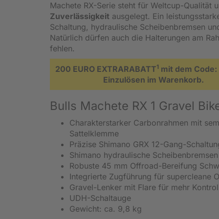
Machete RX-Serie steht für Weltcup-Qualität
Zuverlässigkeit
ausgelegt. Ein leistungssta
Schaltung, hydraulische Scheibenbremsen und 
Natürlich dürfen auch die Halterungen am Ra
fehlen.
1
200 EURO EXTRARABATT
mit dem Code:
Einzulösen im Warenkorb.
Bulls Machete RX 1 Gravel Bik
Charakterstarker Carbonrahmen mit semi
Sattelklemme
Präzise Shimano GRX 12-Gang-Schaltung
Shimano hydraulische Scheibenbremsen
Robuste 45 mm Offroad-Bereifung Sch
Integrierte Zugführung für supercleane O
Gravel-Lenker mit Flare für mehr Kontrol
UDH-Schaltauge
Gewicht: ca. 9,8 kg