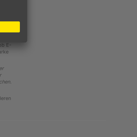
ling.
r jeden
d
seller
ob E-
arke
er
r
chen.
deren