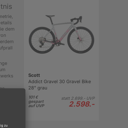
tnis
etrie,
etails
wie dem
von
ßerdem
fprall
änge
 um
Scott
twerks
Addict Gravel 30 Gravel Bike
28" grau
ige
ei
101 €
statt
2.699.-
UVP
gespart
2.598.-
auf UVP
its
recke,
en. Die