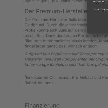
Ryde-Felgen aus Aluminium wahren eine optim
Der Premium-Hersteller Bulls
Der Premium-Hersteller Bulls überzeugt seine 
Geldbeutel. Durch die jahrzehntelange Entwic
Profis konnte sich Bulls auf dem globalen Fa
erschaffen. Dank des breiten Portfolios biete
Bike oder herkömmlicher Muskelantrieb, Mount
findet jeder genau das, wonach er sucht.
Aufgrund von Engpässen und Verzögerungen i
Hersteller vereinzelt Komponenten der Origin
höherwertige Bauteile ersetzt hat. Das gelief
1
Einlösbar im Onlineshop. Pro Einkauf und Per
Rabatt-Aktionen.
Finanzierung