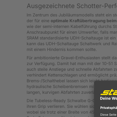
Ausgezeichnete Schotter-Perf
Im Zentrum des Jubiläumsmodells steht ein s
der für eine
optimale Kraftübertragung beim 
wie der semi-internen Kabelführung durchs S
Anschraubpunkt für einen Umwerfer, falls ma
SRAM standardisierte UDH-Schaltauge ist ein
kann das UDH-Schaltauge Schaltwerk und Rahm
mit einem Hindernis kommen sollte.
Für ambitionierte Gravel-Enthusiasten stellt
zur Verfügung. Damit hat man mit der 10-51
auch steile Anstiege und schnelle Abfahrten
verhindert Kettenschlagen und ermöglicht pr
Brems-/Schalthebel lassen sich leicht bediene
hydraulische Scheibenbremsen mit 160 mm Ce
langen, kurvigen Abfahrten zuverlässig.
Die Tubeless-Ready Schwalbe G-One RX Reifen
ihren Grip verlieren. Sie wühlen sich spieleri
wobei sie trotz einer Breite von 45 Millimete