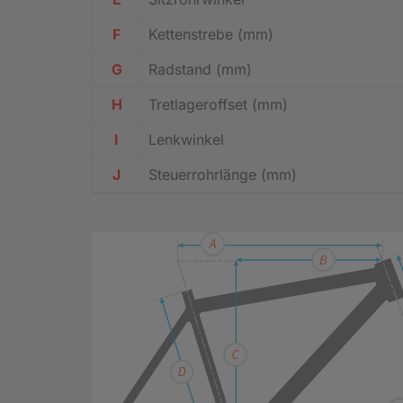
F
Kettenstrebe (mm)
G
Radstand (mm)
H
Tretlageroffset (mm)
I
Lenkwinkel
J
Steuerrohrlänge (mm)