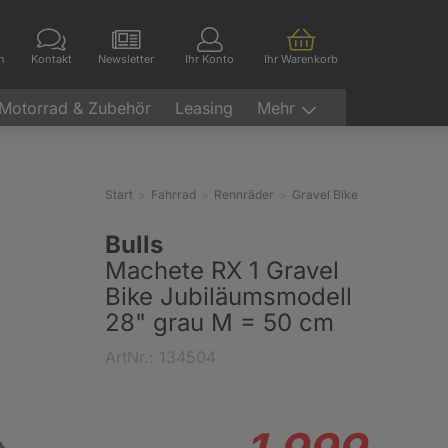
en
Kontakt
Newsletter
Ihr Konto
Ihr Warenkorb
Motorrad & Zubehör
Leasing
Mehr
Start
Fahrrad
Rennräder
Gravel Bike
Bulls
Machete RX 1 Gravel
Bike Jubiläumsmodell
28" grau M = 50 cm
ArtNr.: 134504