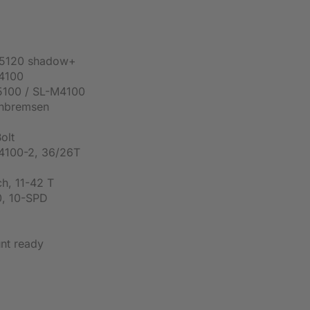
5120 shadow+
4100
5100 / SL-M4100
enbremsen
olt
4100-2, 36/26T
h, 11-42 T
, 10-SPD
nt ready