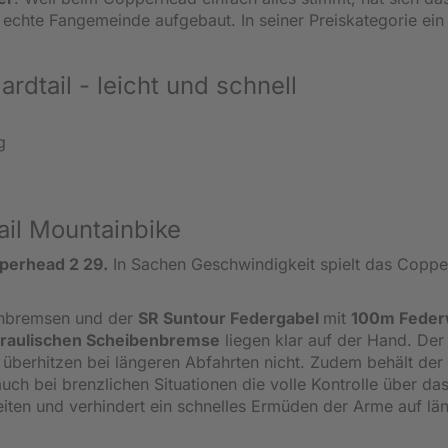
 echte Fangemeinde aufgebaut. In seiner Preiskategorie ein
dtail - leicht und schnell
g
m
ail Mountainbike
erhead 2 29.
In Sachen Geschwindigkeit spielt das Copp
benbremsen und der
SR Suntour Federgabel
mit
100m Fede
raulischen Scheibenbremse
liegen klar auf der Hand. Der
n überhitzen bei längeren Abfahrten nicht. Zudem behält der
auch bei brenzlichen Situationen die volle Kontrolle über das
iten und verhindert ein schnelles Ermüden der Arme auf lä