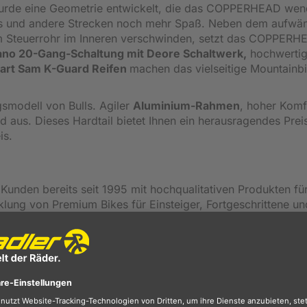
rde eine Geometrie entwickelt, die das COPPERHEAD wen
ils und andere Strecken noch mehr Spaß. Neben dem aufwä
m Steuerrohr im Inneren verschwinden, setzt das COPPERH
no 20-Gang-Schaltung mit Deore Schaltwerk,
hochwerti
art Sam K-Guard Reifen
machen das vielseitige Mountainb
smodell von Bulls. Agiler
Aluminium-Rahmen
, hoher Komf
 aus. Dieses Hardtail bietet Ihnen ein herausragendes Prei
is.
Kunden bereits seit 1995 mit hochqualitativen Produkten fü
klung von Premium Bikes für Einsteiger, Fortgeschrittene un
hrradmarkt durchsetzen und mehrere, weltweit bekannte Best
t der Hersteller für jeden Einsatzbereich das passende Fahrr
ieb, Mountainbike, Rennrad, Trekking- oder Cityräder - be
er sucht.