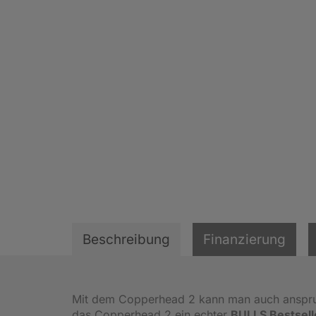
Beschreibung
Finanzierung
Mit dem Copperhead 2 kann man auch anspruch
das Copperhead 2 ein echter
BULLS Bestsell