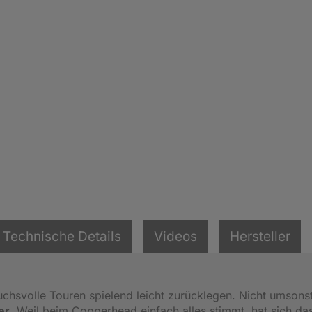
Technische Details
Videos
Hersteller
svolle Touren spielend leicht zurücklegen. Nicht umsonst
er
. Weil beim Copperhead einfach alles stimmt, hat sich da