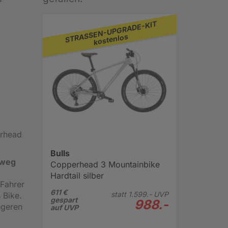
STRASSEN-UPGRADE-KIT
kostenlos
erhead
Bulls
rweg
Copperhead 3 Mountainbike
Hardtail silber
 Fahrer
611 €
statt
1.599.-
UVP
 Bike.
gespart
988.-
ngeren
auf UVP