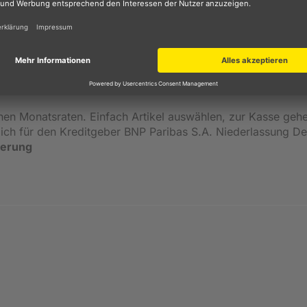
inen Monatsraten. Einfach Artikel auswählen, zur Kasse geh
ßlich für den Kreditgeber BNP Paribas S.A. Niederlassung 
ierung