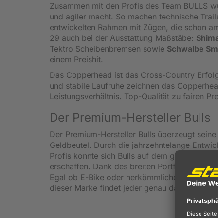
Zusammen mit den Profis des Team BULLS wu
und agiler macht. So machen technische Tra
entwickelten Rahmen mit Zügen, die schon a
29 auch bei der Ausstattung Maßstäbe:
Shima
Tektro Scheibenbremsen sowie
Schwalbe Sm
einem Preishit.
Das Copperhead ist das Cross-Country Erfolg
und stabile Laufruhe zeichnen das Copperhead
Leistungsverhältnis. Top-Qualität zu fairen Pre
Der Premium-Hersteller Bulls
Der Premium-Hersteller Bulls überzeugt seine 
Geldbeutel. Durch die jahrzehntelange Entwic
Profis konnte sich Bulls auf dem globalen Fa
erschaffen. Dank des breiten Portfolios biete
Egal ob E-Bike oder herkömmlicher Muskelantr
dieser Marke findet jeder genau das, wonach 