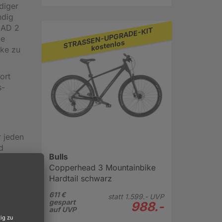
diger
ndig
EAD 2
STRASSEN-UPGRADE-KIT
ge
kostenlos
ike zu
ort
s-
r jeden
d
Bulls
seller
Copperhead 3 Mountainbike
ad.
Hardtail schwarz
i
611 €
statt
1.599.-
UVP
gespart
988.-
auf UVP