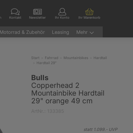
en
Kontakt
Newsletter
Ihr Konto
Ihr Warenkorb
Motorrad & Zubehör
Leasing
Mehr
Start
Fahrrad
Mountainbikes
Hardtail
Hardtail 29"
Bulls
Copperhead 2
Mountainbike Hardtail
29" orange 49 cm
ArtNr.: 133385
statt
1.099.-
UVP