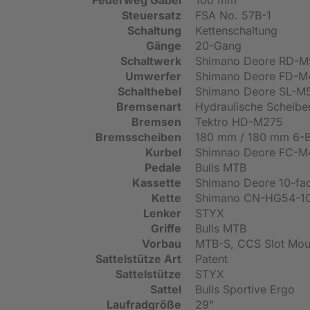
Steuersatz
FSA No. 57B-1
Schaltung
Kettenschaltung
Gänge
20-Gang
Schaltwerk
Shimano Deore RD-M
Umwerfer
Shimano Deore FD-M
Schalthebel
Shimano Deore SL-M
Bremsenart
Hydraulische Scheib
Bremsen
Tektro HD-M275
Bremsscheiben
180 mm / 180 mm 6-B
Kurbel
Shimnao Deore FC-M
Pedale
Bulls MTB
Kassette
Shimano Deore 10-fac
Kette
Shimano CN-HG54-10
Lenker
STYX
Griffe
Bulls MTB
Vorbau
MTB-S, CCS Slot Mou
Sattelstütze Art
Patent
Sattelstütze
STYX
Sattel
Bulls Sportive Ergo
Laufradgröße
29"