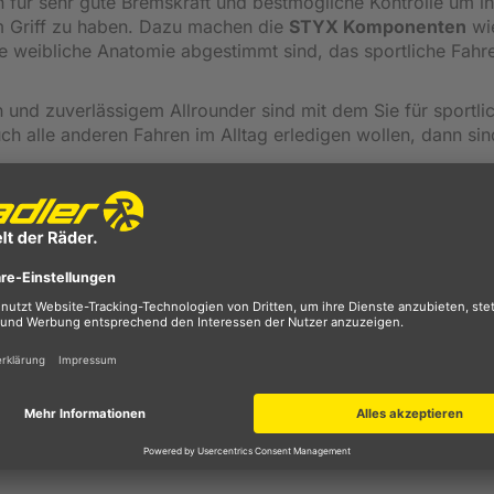
 für sehr gute Bremskraft und bestmögliche Kontrolle um in
m Griff zu haben. Dazu machen die
STYX Komponenten
wi
ie weibliche Anatomie abgestimmt sind, das sportliche Fahr
und zuverlässigem Allrounder sind mit dem Sie für sportli
h alle anderen Fahren im Alltag erledigen wollen, dann sin
Kunden bereits seit 1995 mit hochqualitativen Produkten fü
klung von Premium Bikes für Einsteiger, Fortgeschrittene un
hrradmarkt durchsetzen und mehrere, weltweit bekannte Best
t der Hersteller für jeden Einsatzbereich das passende Fahrr
ieb, Mountainbike, Rennrad, Trekking- oder Cityräder - be
er sucht.