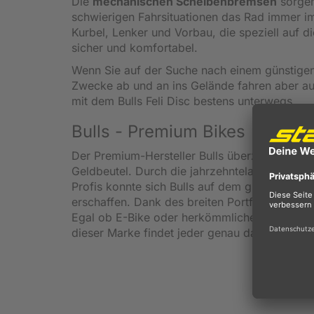
Die
mechanischen Scheibenbremsen
sorgen
schwierigen Fahrsituationen das Rad immer i
Kurbel, Lenker und Vorbau, die speziell auf d
sicher und komfortabel.
Wenn Sie auf der Suche nach einem günstigen 
Zwecke ab und an ins Gelände fahren aber auc
mit dem Bulls Feli Disc bestens unterwegs.
Bulls - Premium Bikes
Der Premium-Hersteller Bulls überzeugt seine 
Geldbeutel. Durch die jahrzehntelange Entwic
Profis konnte sich Bulls auf dem globalen Fa
erschaffen. Dank des breiten Portfolios biete
Egal ob E-Bike oder herkömmlicher Muskelantr
dieser Marke findet jeder genau das, wonach 