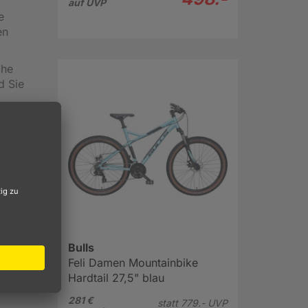
auf UVP
e
en
che
d Sie
r jeden
d
seller
ad.
i
Bulls
Feli Damen Mountainbike
Hardtail 27,5" blau
281 €
statt
779.-
UVP