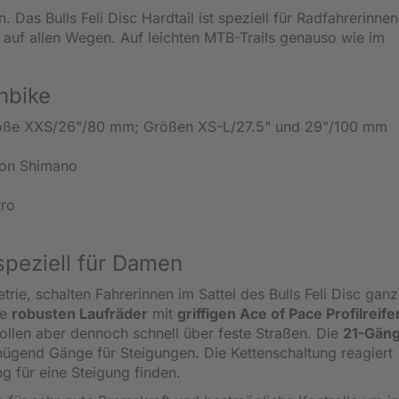
 Das Bulls Feli Disc Hardtail ist speziell für Radfahrerinnen
uf allen Wegen. Auf leichten MTB-Trails genauso wie im
nbike
röße XXS/26"/80 mm; Größen XS-L/27.5" und 29"/100 mm
von Shimano
ro
 speziell für Damen
ie, schalten Fahrerinnen im Sattel des Bulls Feli Disc ganz
ie
robusten Laufräder
mit
griffigen Ace of Pace Profilreife
rollen aber dennoch schnell über feste Straßen. Die
21-Gäng
ügend Gänge für Steigungen. Die Kettenschaltung reagiert
g für eine Steigung finden.