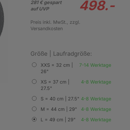
498.-
281 € gespart
auf UVP
Preis inkl. MwSt.
, zzgl.
Versandkosten
Größe | Laufradgröße:
XXS = 32 cm |
7-14 Werktage
26"
XS = 37 cm |
4-8 Werktage
27.5"
S = 40 cm | 27.5"
4-8 Werktage
M = 44 cm | 29"
4-8 Werktage
L = 49 cm | 29"
4-8 Werktage