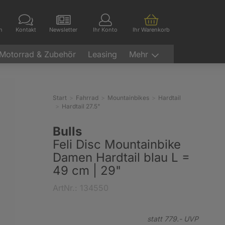
en
Kontakt
Newsletter
Ihr Konto
Ihr Warenkorb
Motorrad & Zubehör
Leasing
Mehr
Start
Fahrrad
Mountainbikes
Hardtail
Hardtail 27.5"
Bulls
Feli Disc Mountainbike
Damen Hardtail blau L =
49 cm | 29"
ArtNr.: 134550
statt
779.-
UVP