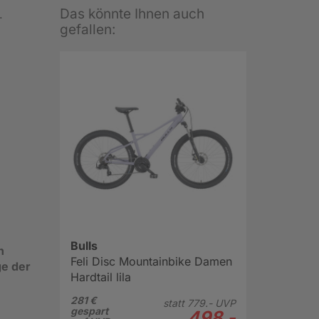
Das könnte Ihnen auch
.
gefallen:
Bulls
n
Feli Disc Mountainbike Damen
e der
Hardtail lila
281 €
statt
779.-
UVP
gespart
498.-