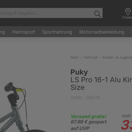
Filial
ung
Heimsport
Sportnahrung
Motorradbekleidung
Start
Fahrrad
Kinder- & Jugend
Puky
LS Pro 16-1 Alu Ki
Size
ArtNr.: 96519
statt
Versand gratis!
3
67.99 € gespart
auf UVP