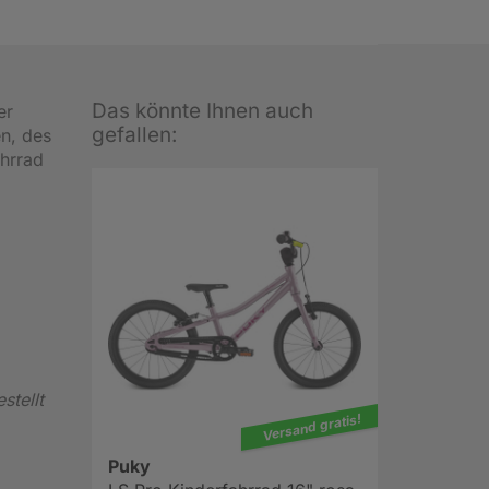
Das könnte Ihnen auch
er
gefallen:
en, des
ahrrad
stellt
Versand gratis!
Puky