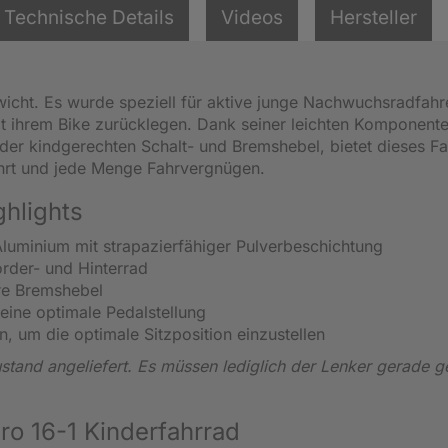
Technische Details
Videos
Hersteller
wicht. Es wurde speziell für aktive junge Nachwuchsradfahr
it ihrem Bike zurücklegen. Dank seiner leichten Komponent
er kindgerechten Schalt- und Bremshebel, bietet dieses F
ährt und jede Menge Fahrvergnügen.
ghlights
luminium mit strapazierfähiger Pulverbeschichtung
rder- und Hinterrad
re Bremshebel
r eine optimale Pedalstellung
n, um die optimale Sitzposition einzustellen
tand angeliefert. Es müssen lediglich der Lenker gerade ge
ro 16-1 Kinderfahrrad