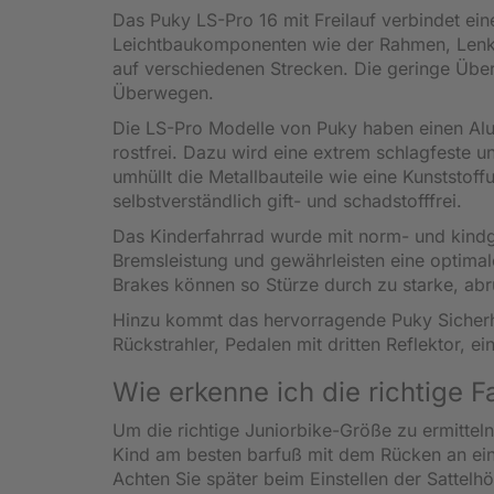
Das Puky LS-Pro 16 mit Freilauf verbindet e
Leichtbaukomponenten wie der Rahmen, Lenke
auf verschiedenen Strecken. Die geringe Übe
Überwegen.
Die LS-Pro Modelle von Puky haben einen Alu
rostfrei. Dazu wird eine extrem schlagfeste 
umhüllt die Metallbauteile wie eine Kunststo
selbstverständlich gift- und schadstofffrei.
Das Kinderfahrrad wurde mit norm- und kindge
Bremsleistung und gewährleisten eine optima
Brakes können so Stürze durch zu starke, ab
Hinzu kommt das hervorragende Puky Sicherhei
Rückstrahler, Pedalen mit dritten Reflektor, 
Wie erkenne ich die richtige 
Um die richtige Juniorbike-Größe zu ermitteln
Kind am besten barfuß mit dem Rücken an ein
Achten Sie später beim Einstellen der Sattelh