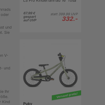
LS Pro Kinderfahrrad 16" rosa
hrrads
67.99 €
statt
399.
99
UVP
 oder
gespart
332.-
auf UVP
ust und
t. Sie
en V-
t- und
ie Ihr
Versand gratis!
röße.
r Kind
Puky