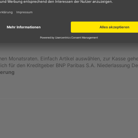
e aufgeschürften Knie oder Hände. Puky war mit dabei und
icheren Produkten schafft Puky auch weiterhin tolle
e.
inen Monatsraten. Einfach Artikel auswählen, zur Kasse geh
ßlich für den Kreditgeber BNP Paribas S.A. Niederlassung 
ierung