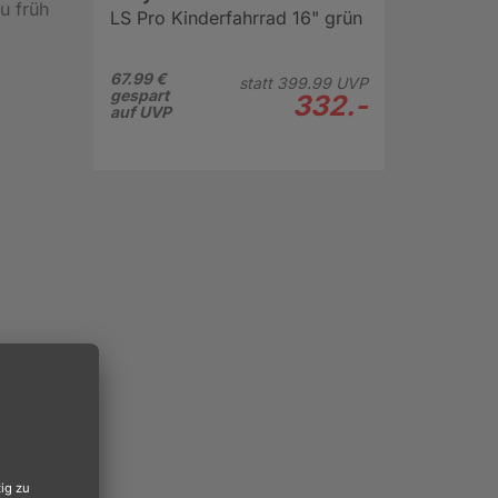
u früh
LS Pro Kinderfahrrad 16" grün
67.99 €
statt
399.
99
UVP
gespart
332.-
auf UVP
tern
 Und
ehen.
eicht