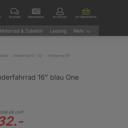
en
Kontakt
Newsletter
Ihr Konto
Ihr Warenkorb
Motorrad & Zubehör
Leasing
Mehr
räder
Kinderrad 12 - 20"
Kinderrad 16"
nderfahrrad 16" blau One
399.
99
UVP
32.-