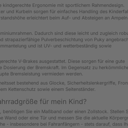
ine kindgerechte Ergonomie mit sportlichem Rahmendesign.
r und Kurbeln sorgen für einfaches Handling des Kinderfa
rstandshöhe erleichtert beim Auf- und Absteigen an Ampeln
miniumrahmen. Dadurch sind diese leicht und zugleich rob
und strapazierfähige Pulverbeschichtung von Puky angebrach
ffummantelung und ist UV- und wetterbeständig sowie
rechte V-Brakes ausgestattet. Diese sorgen für eine gute
le Dosierung der Bremskraft. Im Gegensatz zu herkömmlich
rupte Bremsleistung vermieden werden.
tsset bestehend aus Glocke, Sicherheitslenkergriffe, Fron
einem Kettenschutz sowie einem Seitenständer.
Fahrradgröße für mein Kind?
, benötigen Sie ein Maßband oder einen Zollstock. Stellen S
e Wand oder eine Tür und messen Sie die aktuelle Körperg
öhe - insbesondere bei Fahranfängern - stets darauf, dass Ih