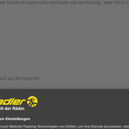
t berühren kann und wechseln sie rechtzeitig, aber nicht z
ich als Richtwerte!
it den Kindheitserinnerungen der Groß- oder sogar Urgroßel
heit schon seit Bestehen der Bundesrepublik Deutschland.
n Kindern und Erwachsenen, wenn sie die kleinen Renner s
, heiß geliebtes Fahrrad. Die ersten Fahrversuche und die
artige Gefühl endlich alleine fahren zu können. Und viell