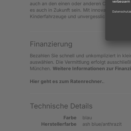
auch an den einen oder anderen Crash und di
es auch in Zukunft sein. Mit innovativen und s
Kinderfahrzeuge und unvergessliche Moment
Finanzierung
Bezahlen Sie schnell und unkompliziert in kle
auswählen. Die Vermittlung erfolgt ausschlie
München.
Weitere Informationen zur Finanz
Hier geht es zum Ratenrechner.
.
Technische Details
Farbe
blau
Herstellerfarbe
ash blue/anthrazit