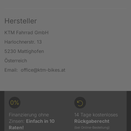
Hersteller
KTM Fahrrad GmbH
Harlochnerstr. 13
5230 Mattighofen
Österreich
Email: office@ktm-bikes.at
0%
Finanzierung ohne
14 Tage kostenloses
Zinsen:
Einfach in 10
Rückgaberecht
Raten!
(bei Online-Bestellung)