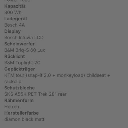
Kapazität
800 Wh
Ladegerät
Bosch 4A
Display
Bosch Intuvia LCD
Scheinwerfer
B&M Briq-S 60 Lux
Rücklicht
B&M Toplight 2C
Gepäckträger
KTM tour (snap-it 2.0 + monkeyload) childseat +
rackclip
Schutzbleche
SKS A55K PET Trek 28" rear
Rahmenform
Herren
Herstellerfarbe
diamon black matt