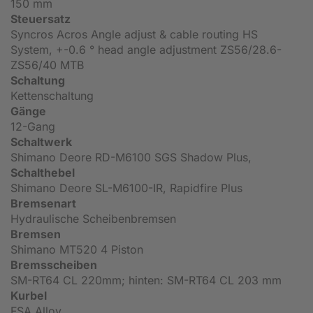
150 mm
Steuersatz
Syncros Acros Angle adjust & cable routing HS
System, +-0.6 ° head angle adjustment ZS56/28.6-
ZS56/40 MTB
Schaltung
Kettenschaltung
Gänge
12-Gang
Schaltwerk
Shimano Deore RD-M6100 SGS Shadow Plus,
Schalthebel
Shimano Deore SL-M6100-IR, Rapidfire Plus
Bremsenart
Hydraulische Scheibenbremsen
Bremsen
Shimano MT520 4 Piston
Bremsscheiben
SM-RT64 CL 220mm; hinten: SM-RT64 CL 203 mm
Kurbel
FSA Alloy