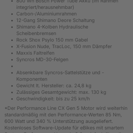
800 Wh Bosch Power Tube Akku (im Rahmen
integriert/herausnehmbar)
Carbon-/Aluminiumrahmen
12-Gang Shimano Deore Schaltung
Shimano 4-Kolben Hydraulische
Scheibenbremsen
Rock Shox Psylo 150 mm Gabel
X-Fusion Nude, TracLoc, 150 mm Dämpfer
Maxxis Faltreifen
Syncros MD-30-Felgen
Absenkbare Syncros-Sattelstütze und -
Komponenten
Gewicht lt. Hersteller: ca. 24,8 kg
Zulässiges Gesamtgewicht: max. 130 kg
Geschwindigkeit: bis zu 25 km/h
*Der Performance Line CX Gen 5 Motor wird weiterhin
standardmäßig mit den Performance-Werten 85 Nm,
600 Watt und 340 % Unterstützung ausgeliefert.
Kostenloses Software-Update für eBikes mit smartem