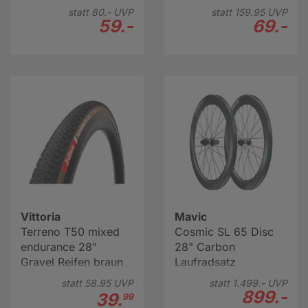
statt
80.-
UVP
statt
159.
95
UVP
59.-
69.-
Vittoria
Mavic
Terreno T50 mixed
Cosmic SL 65 Disc
endurance 28"
28" Carbon
Gravel Reifen braun
Laufradsatz
statt
58.
95
UVP
statt
1.499.-
UVP
899.-
39.
99