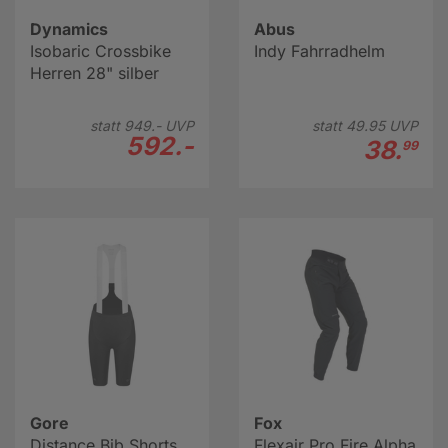
Dynamics
Abus
Isobaric Crossbike
Indy Fahrradhelm
Herren 28" silber
statt
949.-
UVP
statt
49.
95
UVP
592.-
38.
99
Gore
Fox
Distance Bib Shorts
Flexair Pro Fire Alpha