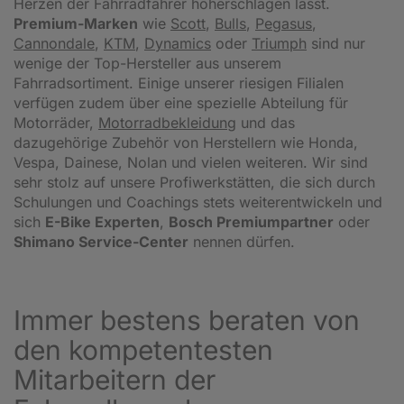
Herzen der Fahrradfahrer höherschlagen lässt.
Premium-Marken
wie
Scott
,
Bulls
,
Pegasus
,
Cannondale
,
KTM
,
Dynamics
oder
Triumph
sind nur
wenige der Top-Hersteller aus unserem
Fahrradsortiment. Einige unserer riesigen Filialen
verfügen zudem über eine spezielle Abteilung für
Motorräder,
Motorradbekleidung
und das
dazugehörige Zubehör von Herstellern wie Honda,
Vespa, Dainese, Nolan und vielen weiteren. Wir sind
sehr stolz auf unsere Profiwerkstätten, die sich durch
Schulungen und Coachings stets weiterentwickeln und
sich
E-Bike Experten
,
Bosch Premiumpartner
oder
Shimano Service-Center
nennen dürfen.
Immer bestens beraten von
den kompetentesten
Mitarbeitern der