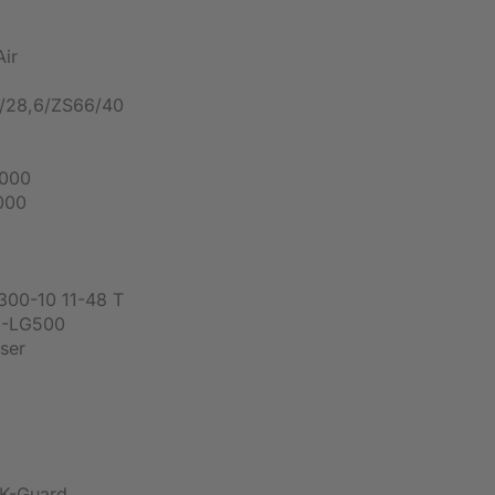
Air
/28,6/ZS66/40
6000
000
00-10 11-48 T
N-LG500
ser
K-Guard