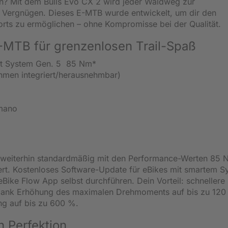
ren? Mit dem Bulls Evo CX 2 wird jeder Waldweg zur
m Vergnügen. Dieses E-MTB wurde entwickelt, um dir den
ports zu ermöglichen – ohne Kompromisse bei der Qualität.
E-MTB für grenzenlosen Trail-Spaß
rt System Gen. 5 85 Nm*
men integriert/herausnehmbar)
imano
weiterhin standardmäßig mit den Performance-Werten 85 
rt. Kostenloses Software-Update für eBikes mit smartem S
Bike Flow App selbst durchführen. Dein Vorteil: schnellere
 dank Erhöhung des maximalen Drehmoments auf bis zu 120
g auf bis zu 600 %.
n Perfektion