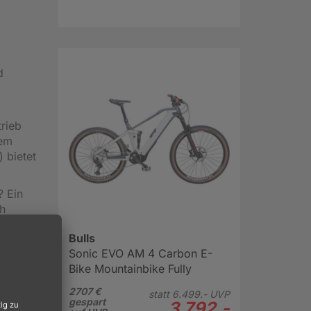
d
rieb
nem
 bietet
? Ein
ch
Bulls
Sonic EVO AM 4 Carbon E-
Bike Mountainbike Fully
um
29"-27,5" grau
2707 €
statt
6.499.-
UVP
gespart
3.792.-