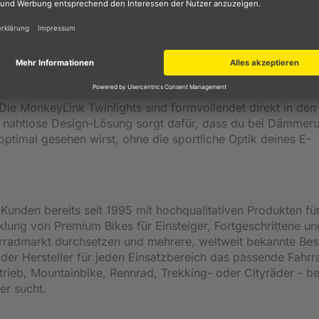
r Fahrt über den E-Bike-Akku induktiv geladen. Zudem erm
s Displays, falls dein Modell ab Werk puristisch ohne zentra
ckpit clean und hochfunktional.
eyLink Twinlight
. Die MonkeyLink Twinlights sind formvollendet direkt in den
 nahtlose Design-Lösung sorgt dafür, dass du bei Dämmer
timal gesehen wirst, ohne die sportliche Optik deines E-
Kunden bereits seit 1995 mit hochqualitativen Produkten fü
klung von Premium Bikes für Einsteiger, Fortgeschrittene un
hrradmarkt durchsetzen und mehrere, weltweit bekannte Best
t der Hersteller für jeden Einsatzbereich das passende Fahrr
ieb, Mountainbike, Rennrad, Trekking- oder Cityräder - be
er sucht.