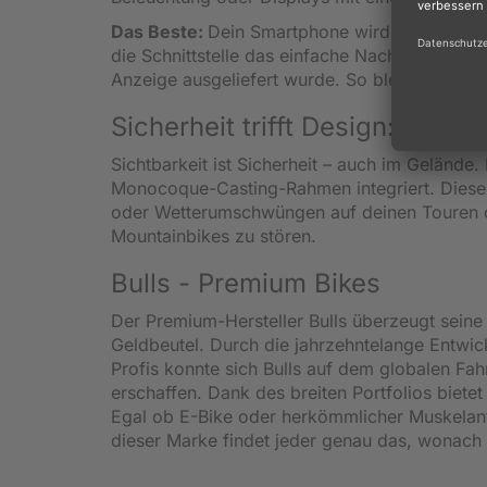
Das Beste:
Dein Smartphone wird während de
die Schnittstelle das einfache Nachrüsten eine
Anzeige ausgeliefert wurde. So bleibt dein Co
Sicherheit trifft Design: Monk
Sichtbarkeit ist Sicherheit – auch im Gelände
Monocoque-Casting-Rahmen integriert. Diese
oder Wetterumschwüngen auf deinen Touren op
Mountainbikes zu stören.
Bulls - Premium Bikes
Der Premium-Hersteller Bulls überzeugt seine 
Geldbeutel. Durch die jahrzehntelange Entwic
Profis konnte sich Bulls auf dem globalen Fa
erschaffen. Dank des breiten Portfolios biete
Egal ob E-Bike oder herkömmlicher Muskelantr
dieser Marke findet jeder genau das, wonach 