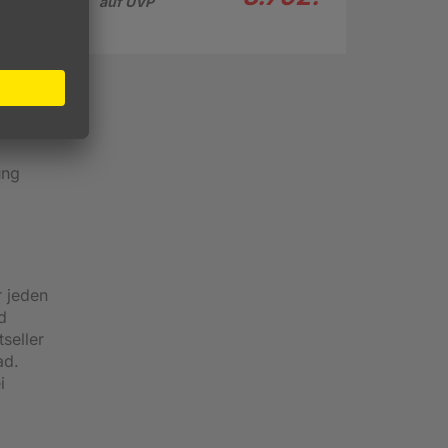
auf UVP
öglicht
le
ung
r jeden
d
seller
ad.
i