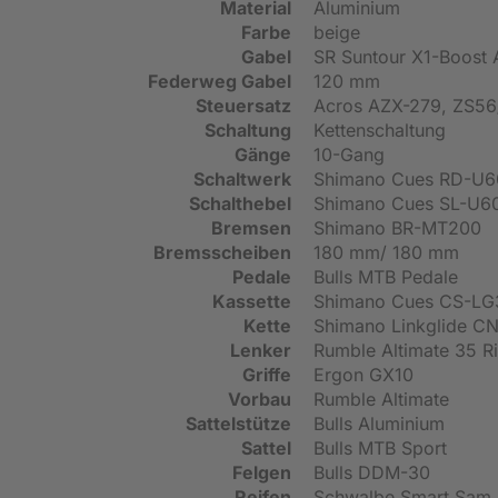
Material
Aluminium
Farbe
beige
Gabel
SR Suntour X1-Boost 
Federweg Gabel
120 mm
Steuersatz
Acros AZX-279, ZS56
Schaltung
Kettenschaltung
Gänge
10-Gang
Schaltwerk
Shimano Cues RD-U
Schalthebel
Shimano Cues SL-U6
Bremsen
Shimano BR-MT200
Bremsscheiben
180 mm/ 180 mm
Pedale
Bulls MTB Pedale
Kassette
Shimano Cues CS-LG3
Kette
Shimano Linkglide C
Lenker
Rumble Altimate 35 Ri
Griffe
Ergon GX10
Vorbau
Rumble Altimate
Sattelstütze
Bulls Aluminium
Sattel
Bulls MTB Sport
Felgen
Bulls DDM-30
Reifen
Schwalbe Smart Sam 