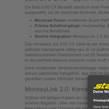
Die Bulls EVO CX Modelle setzen in ihrer Pre
ausgewählt, um dir maximale Kontrolle, Sicher
Maximale Power:
Kraftvoller Bosch Per
Präzise Schaltvorgänge:
Hochwertige S
enorme Bandbreite.
Smarte Integration:
MonkeyLink 2.0 Schn
Das Herzstück der EVO CX Serie ist der bra
definiert Fahrdynamik völlig neu: Er ist kraftv
beeindruckenden Drehmoment von 85 Newtonme
er die perfekte Balance zwischen roher Kraft u
Dank modernster Sensorentechnologie reagiert 
extrem natürliches Fahrgefühl, das dich im Up
garantiert zudem minimale Verschleißwerte be
MonkeyLink 2.0: Konnektivität
Schluss mit lästigen Kabeln am Lenker! Die v
smarten Begleiter. Über den bewährten SP C
Beleuchtung oder Displays mit einem Handgriff