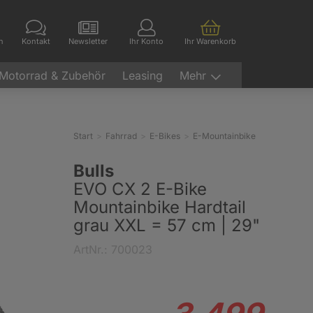
en
Kontakt
Newsletter
Ihr Konto
Ihr Warenkorb
Motorrad & Zubehör
Leasing
Mehr
Start
Fahrrad
E-Bikes
E-Mountainbike
Bulls
EVO CX 2 E-Bike
Mountainbike Hardtail
grau XXL = 57 cm | 29"
ArtNr.: 700023