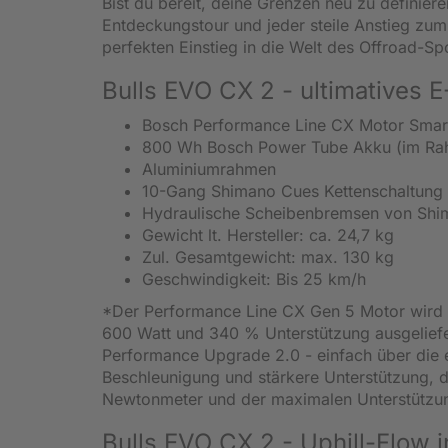
Bist du bereit, deine Grenzen neu zu definie
Entdeckungstour und jeder steile Anstieg zu
perfekten Einstieg in die Welt des Offroad-S
Bulls EVO CX 2 - ultimatives 
Bosch Performance Line CX Motor Sma
800 Wh Bosch Power Tube Akku (im Rah
Aluminiumrahmen
10-Gang Shimano Cues Kettenschaltung
Hydraulische Scheibenbremsen von Sh
Gewicht lt. Hersteller: ca. 24,7 kg
Zul. Gesamtgewicht: max. 130 kg
Geschwindigkeit: Bis 25 km/h
*Der Performance Line CX Gen 5 Motor wird 
600 Watt und 340 % Unterstützung ausgeliefe
Performance Upgrade 2.0 - einfach über die e
Beschleunigung und stärkere Unterstützung,
Newtonmeter und der maximalen Unterstützun
Bulls EVO CX 2 - Uphill-Flow i