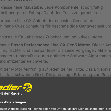
isklasse neue Maßstäbe. Jede Komponente ist sorgfältig
heit und puren Fahrspaß auf den Trails zu garantieren.
formance Line CX Antrieb der neuesten Generation.
himano Cues Schaltung für geschmeidige Gangwechsel un
ittstelle für kabelloses Zubehör und induktives Laden.
ndneue
Bosch Performance Line CX Gen5 Motor.
Dieser Ant
oller, leichter und spürbar leiser als seine Vorgänger. Mit ei
tern (unterstützt durch optimierte Software-Algorithmen)
nd effizienter Reichweite.
der Motor feinfühlig auf jeden deiner Tritte. Das Ergebnis
hill fast schweben lässt. Die jahrelange Erfahrung von Bos
i maximaler sportlicher Performance.
 ohne Kabelsalat
ielseitige MonkeyLink 2.0 Schnittstelle macht dein E-MTB z
onnect Mechanismus lassen sich Smartphone-Halterungen,
 sicher fixieren.