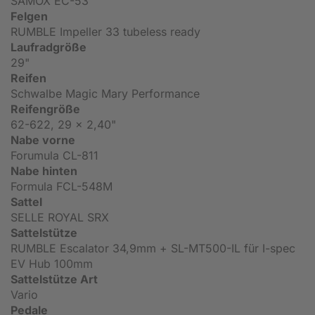
SAMOX EC-53
Felgen
RUMBLE Impeller 33 tubeless ready
Laufradgröße
29"
Reifen
Schwalbe Magic Mary Performance
Reifengröße
62-622, 29 x 2,40"
Nabe vorne
Forumula CL-811
Nabe hinten
Formula FCL-548M
Sattel
SELLE ROYAL SRX
Sattelstütze
RUMBLE Escalator 34,9mm + SL-MT500-IL für I-spec
EV Hub 100mm
Sattelstütze Art
Vario
Pedale