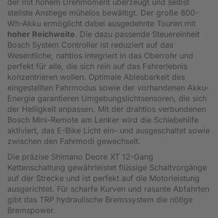
der mit hohem Drehmoment überzeugt und selbst
steilste Anstiege mühelos bewältigt. Der große 800-
Wh-Akku ermöglicht dabei ausgedehnte Touren mit
hoher Reichweite
. Die dazu passende Steuereinheit
Bosch System Controller ist reduziert auf das
Wesentliche, nahtlos integriert in das Oberrohr und
perfekt für alle, die sich rein auf das Fahrerlebnis
konzentrieren wollen. Optimale Ablesbarkeit des
eingestellten Fahrmodus sowie der vorhandenen Akku-
Energie garantieren Umgebungslichtsensoren, die sich
der Helligkeit anpassen. Mit der drahtlos verbundenen
Bosch Mini-Remote am Lenker wird die Schiebehilfe
aktiviert, das E-Bike Licht ein- und ausgeschaltet sowie
zwischen den Fahrmodi gewechselt.
Die präzise Shimano Deore XT 12-Gang
Kettenschaltung gewährleistet flüssige Schaltvorgänge
auf der Strecke und ist perfekt auf die Motorleistung
ausgerichtet. Für scharfe Kurven und rasante Abfahrten
gibt das TRP hydraulische Bremssystem die nötige
Bremspower.