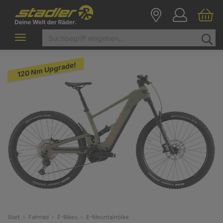
Toggle
navigation
120 Nm Upgrade!
Start
Fahrrad
E-Bikes
E-Mountainbike