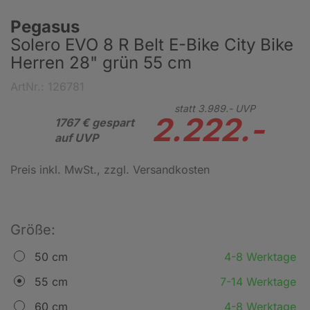
Pegasus
Solero EVO 8 R Belt E-Bike City Bike
Herren 28" grün 55 cm
ArtNr.: 126781
statt
3.989.-
UVP
2.222.-
1767 € gespart
auf UVP
Preis inkl. MwSt.
, zzgl. Versandkosten
Größe:
50 cm
4-8 Werktage
55 cm
7-14 Werktage
60 cm
4-8 Werktage