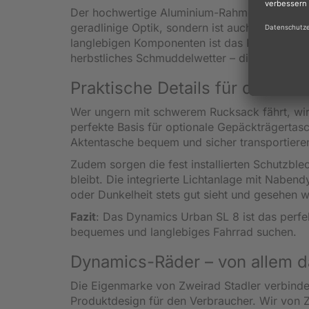
Der hochwertige Aluminium-Rahmen des Dynam
geradlinige Optik, sondern ist auch widersta
langlebigen Komponenten ist das Rad für den
herbstliches Schmuddelwetter – dieses Bike läs
Praktische Details für den Allt
Wer ungern mit schwerem Rucksack fährt, wird
perfekte Basis für optionale Gepäckträgertas
Aktentasche bequem und sicher transportiere
Zudem sorgen die fest installierten Schutzbl
bleibt. Die integrierte Lichtanlage mit Nabe
oder Dunkelheit stets gut sieht und gesehen w
Fazit
: Das Dynamics Urban SL 8 ist das perfek
bequemes und langlebiges Fahrrad suchen.
Dynamics-Räder – von allem d
Die Eigenmarke von Zweirad Stadler verbinde
Produktdesign für den Verbraucher. Wir von 