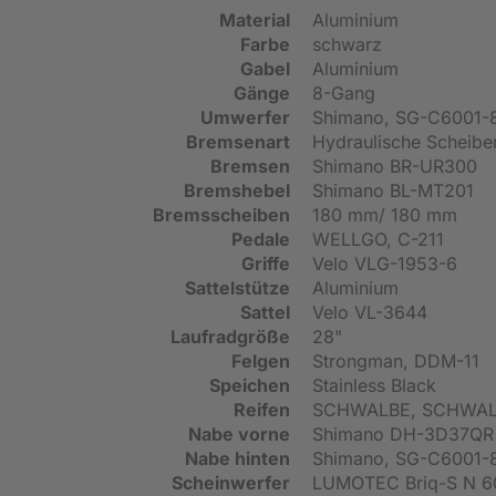
Material
Aluminium
Farbe
schwarz
Gabel
Aluminium
Gänge
8-Gang
Umwerfer
Shimano, SG-C6001-
Bremsenart
Hydraulische Scheib
Bremsen
Shimano BR-UR300
Bremshebel
Shimano BL-MT201
Bremsscheiben
180 mm/ 180 mm
Pedale
WELLGO, C-211
Griffe
Velo VLG-1953-6
Sattelstütze
Aluminium
Sattel
Velo VL-3644
Laufradgröße
28"
Felgen
Strongman, DDM-11
Speichen
Stainless Black
Reifen
SCHWALBE, SCHWAL
Nabe vorne
Shimano DH-3D37QR
Nabe hinten
Shimano, SG-C6001-
Scheinwerfer
LUMOTEC Briq-S N 6