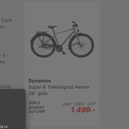
. Dank
en.
r 8-
ges
Dynamics
 Gang
Super-8 Trekkingrad Herren
28" grün
gen und
500 €
statt
1.999.-
UVP
gespart
1.499.-
.
auf UVP