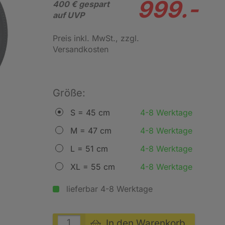
999.-
400 € gespart
auf UVP
Preis inkl. MwSt.
, zzgl.
Versandkosten
Größe:
S = 45 cm
4-8 Werktage
M = 47 cm
4-8 Werktage
L = 51 cm
4-8 Werktage
XL = 55 cm
4-8 Werktage
lieferbar 4-8 Werktage
In den Warenkorb