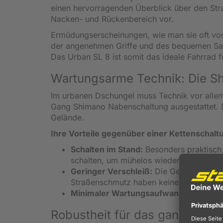
einen hervorragenden Überblick über den Str
Nacken- und Rückenbereich vor.
Ermüdungserscheinungen, wie man sie oft von
der angenehmen Griffe und des bequemen Satte
Das Urban SL 8 ist somit das ideale Fahrrad 
Wartungsarme Technik: Die S
Im urbanen Dschungel muss Technik vor allem 
Gang Shimano Nabenschaltung ausgestattet. Di
Gelände.
Ihre Vorteile gegenüber einer Kettenschalt
Schalten im Stand:
Besonders praktisch 
schalten, um mühelos wieder anzufahren
Geringer Verschleiß:
Die Getriebetechni
Straßenschmutz haben keine Chance.
Minimaler Wartungsaufwand:
Das spart
Robustheit für das ganze Jahr