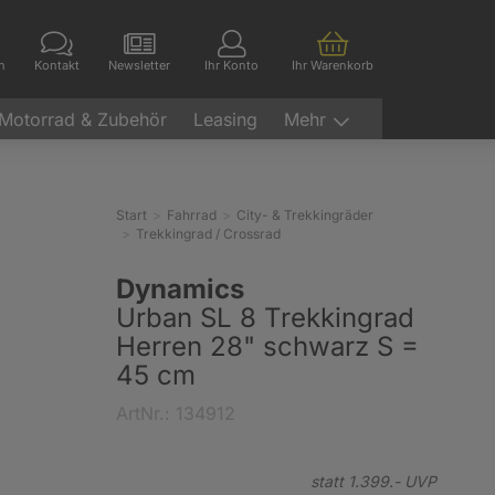
en
Kontakt
Newsletter
Ihr Konto
Ihr Warenkorb
Motorrad & Zubehör
Leasing
Mehr
Start
Fahrrad
City- & Trekkingräder
Trekkingrad / Crossrad
Dynamics
Urban SL 8 Trekkingrad
Herren 28" schwarz S =
45 cm
ArtNr.: 134912
statt
1.399.-
UVP