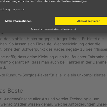
ics Urban SL 8 besticht nicht nur durch seine moderne u
ndsfähig gegenüber äußeren Einflüssen. In Kombination mit 
 Ganzjahreseinsatz gerüstet. Ob strahlender Sonnenschein 
st dich nicht im Stich.
ag
 den stabilen Hinterradgepäckträger lieben. Er bietet die
chen. So lassen sich Einkäufe, Wechselkleidung oder die
n, ohne den Schwerpunkt des Rades negativ zu beeinflusse
eche dafür, dass deine Kleidung auch bei feuchter Fahrbahn 
ndynamo garantiert, dass man auch bei Fahrten in der Dämm
ird.
te Rundum-Sorglos-Paket für alle, die ein unkompliziertes,
as Beste
t Kundenwünsche aller Art und vereint Technologie und
Zweirad Stadler wissen genau, welche Anforderungen unser