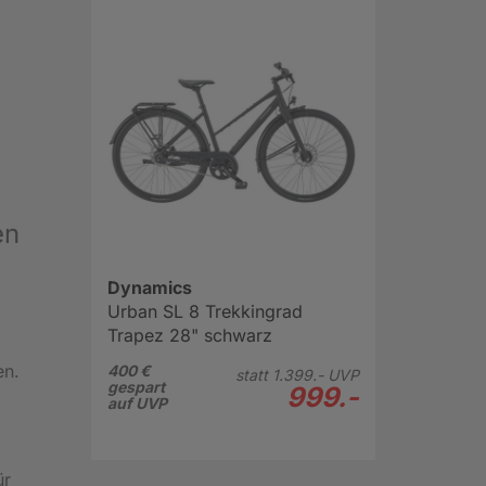
en
Dynamics
Urban SL 8 Trekkingrad
Trapez 28" schwarz
en.
400 €
statt
1.399.-
UVP
gespart
999.-
auf UVP
ür