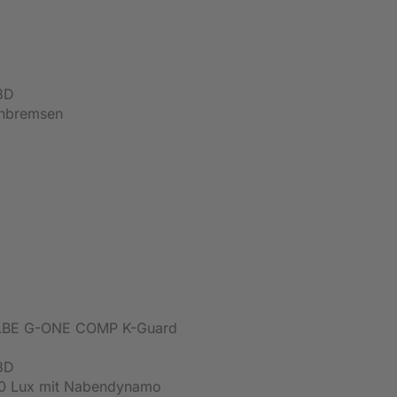
8D
enbremsen
BE G-ONE COMP K-Guard
8D
0 Lux mit Nabendynamo