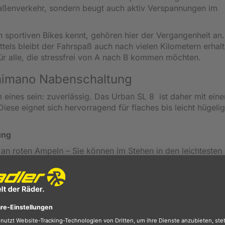
aßenverkehr, sondern beugt auch aktiv Verspannungen im
 sportiven Bikes kennt, gehören hier der Vergangenheit an
ls bleibt der Fahrspaß auch nach vielen Kilometern erhalt
für alle, die stressfrei von A nach B kommen möchten.
himano Nabenschaltung
eines sein: zuverlässig. Das Urban SL 8 ist daher mit eine
ese eignet sich hervorragend für flaches bis leicht hügeli
ung
an roten Ampeln – Sie können im Stehen in den leichtesten
.
k liegt geschützt im Inneren der Hinterradnabe. Dreck, Re
 Ihnen auf lange Sicht sowohl Zeit als auch Werkstattkosten