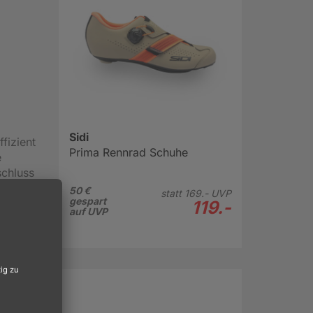
Sidi
fizient
Prima Rennrad Schuhe
e
schluss
50 €
statt
169.-
UVP
gespart
119.-
auf UVP
alen