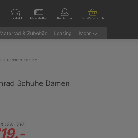
en
Kontakt
Newsletter
Ihr Konto
Ihr Warenkorb
Motorrad & Zubehör
Leasing
Mehr
e
Rennrad-Schuhe
nrad Schuhe Damen
1
tt
169.-
UVP
19.-