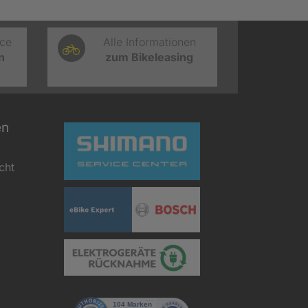
ice
Alle Informationen
n
zum Bikeleasing
en
cht