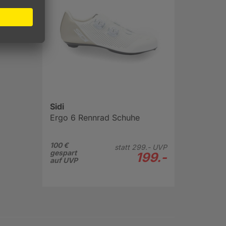
chuh
Sidi
Ergo 6 Rennrad Schuhe
100 €
statt
299.-
UVP
gespart
199.-
auf UVP