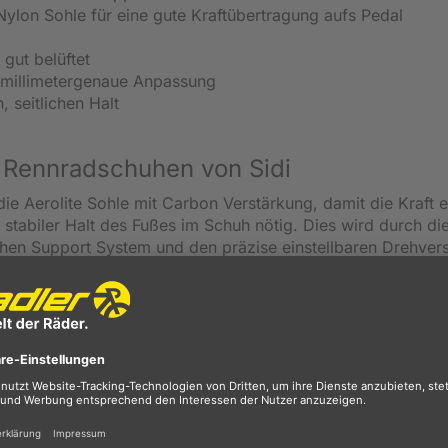
Nylon Sohle für eine gute Kraftübertragung aufs Pedal
 gut belüftet
 millimetergenaue Anpassung
 seitlichen Halt
 Rennradschuhen von Sidi
e Aerolite Sohle mit Carbon Verstärkung, damit die Kraft ef
 stabiler Halt des Fußes im Schuh nötig. Dies wird durch di
chen Support System und den präzise einstellbaren Drehver
 die Kraftübertragung maximiert und bietet Ihnen einen ide
 somit den Tragekomfort.