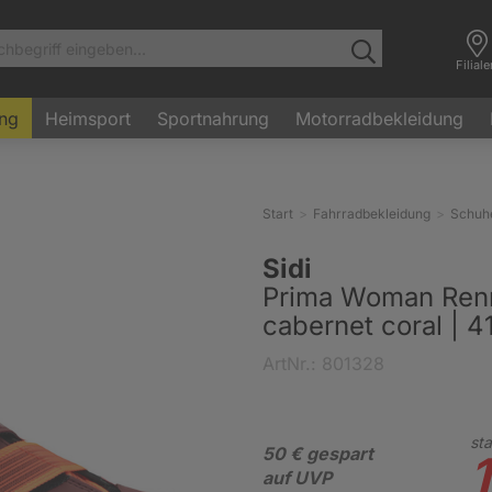
Filial
ung
Heimsport
Sportnahrung
Motorradbekleidung
Start
Fahrradbekleidung
Schuh
Sidi
Prima Woman Ren
cabernet coral | 4
ArtNr.: 801328
sta
50 € gespart
1
auf UVP