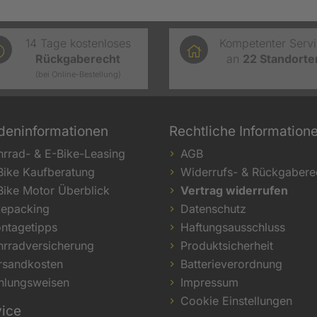
14 Tage kostenloses
Kompetenter Serv
Rückgaberecht
an
22
Standorte
(bei Online-Bestellung)
deninformationen
Rechtliche Information
hrrad- & E-Bike-Leasing
AGB
Bike Kaufberatung
Widerrufs- & Rückgabere
Bike Motor Überblick
Vertrag widerrufen
kepacking
Datenschutz
ntagetipps
Haftungsausschluss
hrradversicherung
Produktsicherheit
rsandkosten
Batterieverordnung
hlungsweisen
Impressum
Cookie Einstellungen
vice