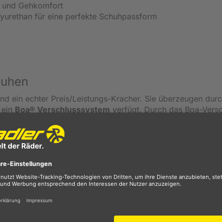
l- und Gehkomfort
olyurethan für eine perfekte Schuhpassform
huhen
nd ein echter Preis/Leistungs-Kracher. Sie überzeugen durc
 ein
Boa® Verschlusssystem
verfügt.
Durch das Boa-Versc
für Schritt mit einem Drehrad, das sich seitlich am Schuh be
ation mit dem Klettriemen wird Ihnen somit ein
bequemer 
plen Handhabung können die Schuhe blitzschnell an- und
 Fahrt bei Bedarf korrigiert werden. Die durch
Glasfasern
wandfreie Kraftübertragung
auf die Pedale. Gleichzeitig is
t unterwegs zu sein.