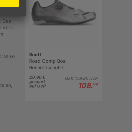
ellbare
und
des
. Das
ahrers
em
Scott
präzise
Road Comp Boa
e
Rennradschuhe
20.96 €
statt
129.
95
UVP
gespart
108.
99
dalen,
auf UVP