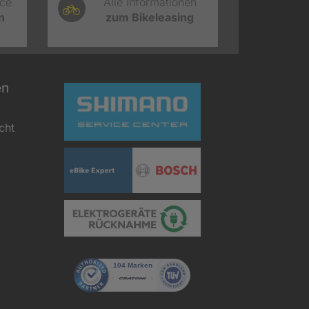
ice
Alle Informationen
n
zum Bikeleasing
en
cht