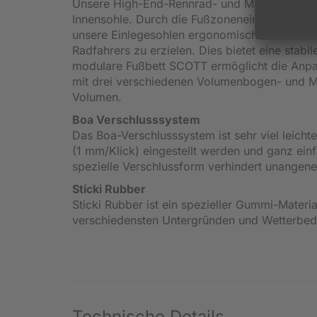
Unsere High-End-Rennrad- und Mountainbike-S
Innensohle. Durch die Fußzoneneinteilung kö
unsere Einlegesohlen ergonomisch vorformen,
Radfahrers zu erzielen. Dies bietet eine stab
modulare Fußbett SCOTT ermöglicht die Anpas
mit drei verschiedenen Volumenbogen- und Mi
Volumen.
Boa Verschlusssystem
Das Boa-Verschlusssystem ist sehr viel leicht
(1 mm/Klick) eingestellt werden und ganz ein
spezielle Verschlussform verhindert unangen
Sticki Rubber
Sticki Rubber ist ein spezieller Gummi-Materi
verschiedensten Untergründen und Wetterbed
Technische Details