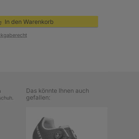
In den Warenkorb
ckgaberecht
Das könnte Ihnen auch
a
gefallen:
schuh.