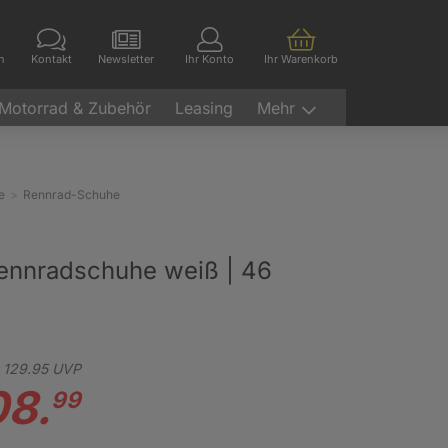
en
Kontakt
Newsletter
Ihr Konto
Ihr Warenkorb
Motorrad & Zubehör
Leasing
Mehr
e
Rennrad-Schuhe
nnradschuhe weiß | 46
129.
95
UVP
08.
99