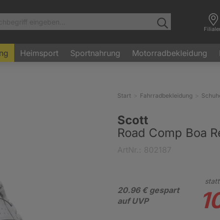
Filial
ung
Heimsport
Sportnahrung
Motorradbekleidung
Start
Fahrradbekleidung
Schuh
Scott
Road Comp Boa Re
ArtNr.: 802187
statt
20.96 € gespart
1
auf UVP