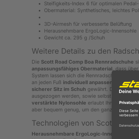
Steifigkeits-Index 6 für optimalen Peda
Obermaterial: Synthetisches, leichtes P
3D-Airmesh für verbesserte Belüftung
Herausnehmbare ErgoLogic-Innensohle
Gewicht ca. 295 g /Schuh
Weitere Details zu den Radsc
Die
Scott Road Comp Boa Rennradschuhe
si
anpassungsfähiges Obermaterial
, dass über
System lassen sich die Rennradschuhe Schritt 
an jeden Fuß
individuell anpassen
. In Kombin
sicherer Sitz im Schuh
gewährt. Dank der sim
ausgezogen werden, sowie selbst während der
verstärkte Nylonsohle
erlaubt Ihnen eine
ein
aber bequem genug, um den ganzen Tag dami
Technologien von Scott
Herausnehmbare ErgoLogic-Innensohle