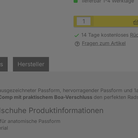
lieferbar 1-4 Werktage
14 Tage kostenloses
Rü
Fragen zum Artikel
ls
Hersteller
 ausgezeichneter Passform, hervorragender Passform und 1
 Comp mit praktischem Boa-Verschluss
den perfekten Rad
schuhe Produktinformationen
 für anatomische Passform
rial