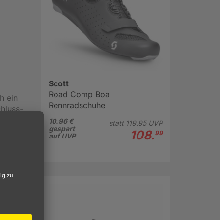
Scott
Road Comp Boa
h ein
Rennradschuhe
hluss-
findet,
10.96 €
statt
119.
95
UVP
gespart
und
108.
99
auf UVP
t sie