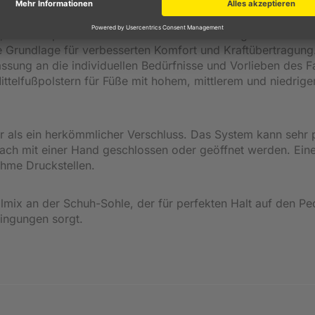
chuhe verfügen alle über eine anatomisch geformte, verst
nnen wir die anatomische Form des Fußes berücksichtigen 
 um eine perfekte Passform zur Unterstützung des Fußes 
ile Grundlage für verbesserten Komfort und Kraftübertragung
sung an die individuellen Bedürfnisse und Vorlieben des F
ttelfußpolstern für Füße mit hohem, mittlerem und niedrig
er als ein herkömmlicher Verschluss. Das System kann sehr 
fach mit einer Hand geschlossen oder geöffnet werden. Ein
ehme Druckstellen.
almix an der Schuh-Sohle, der für perfekten Halt auf den Pe
ingungen sorgt.