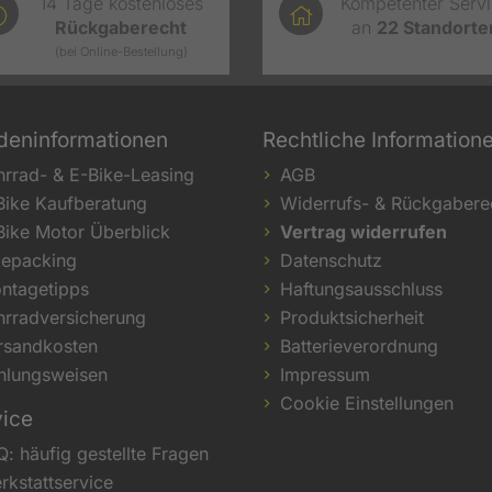
14 Tage kostenloses
Kompetenter Serv
Rückgaberecht
an
22
Standorte
(bei Online-Bestellung)
deninformationen
Rechtliche Information
hrrad- & E-Bike-Leasing
AGB
Bike Kaufberatung
Widerrufs- & Rückgabere
Bike Motor Überblick
Vertrag widerrufen
kepacking
Datenschutz
ntagetipps
Haftungsausschluss
hrradversicherung
Produktsicherheit
rsandkosten
Batterieverordnung
hlungsweisen
Impressum
Cookie Einstellungen
vice
Q: häufig gestellte Fragen
rkstattservice