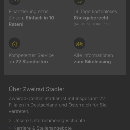
Finanzierung ohne
14 Tage kostenloses
Zinsen:
Einfach in 10
Rückgaberecht
Raten!
(bei Online-Bestellung)
Kompetenter Service
Alle Informationen
an
22
Standorten
zum Bikeleasing
Über Zweirad Stadler
Zweirad-Center Stadler ist mit insgesamt 22
Filialen in Deutschland und Österreich für Sie
vertreten.
Unsere Unternehmensgeschichte
Karriere & Stellenangebote