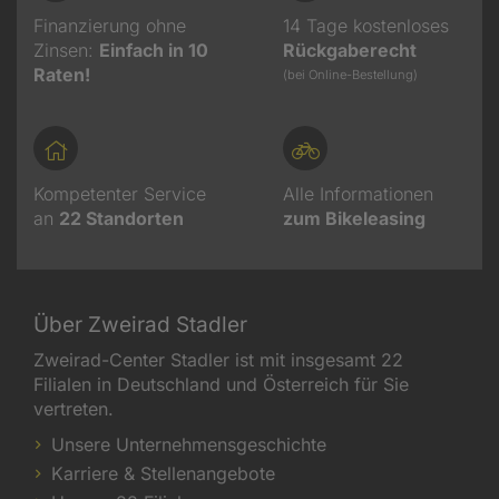
Finanzierung ohne
14 Tage kostenloses
Zinsen:
Einfach in 10
Rückgaberecht
Raten!
(bei Online-Bestellung)
Kompetenter Service
Alle Informationen
an
22
Standorten
zum Bikeleasing
Über Zweirad Stadler
Zweirad-Center Stadler ist mit insgesamt 22
Filialen in Deutschland und Österreich für Sie
vertreten.
Unsere Unternehmensgeschichte
Karriere & Stellenangebote