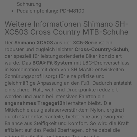
Schnürung
Pedalempfehlung: PD-M8100
Weitere Informationen Shimano SH-
XC503 Cross Country MTB-Schuhe
Der
Shimano XC503
aus der
XC5
-
Serie
ist ein
robuster und zugleich leichter
Cross
-
Country
-
Schuh
,
der speziell für leistungsorientierte Biker konzipiert
wurde. Das
BOA® Fit System
mit L6C-Drehverschluss
in Kombination mit dem von SHIMANO entwickelten
Schnürungsprofil sorgt für eine präzise und
gleichmäßige Anpassung an den Fuß. Dadurch entsteht
ein sicherer Halt, während Druckpunkte reduziert
werden und auch bei intensiven Fahrten ein
angenehmes Tragegefühl
erhalten bleibt. Die
Mittelsohle aus glasfaserverstärktem Nylon, ergänzt
durch Carbonfaseranteile, bietet eine ausgewogene
Balance aus Steifigkeit und Komfort. So wird die Kraft
effizient auf das Pedal übertragen, ohne dabei die
nötige Flexibilität für längere Touren oder