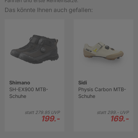
Fahrten und erste Renneinsätze.
Das könnte Ihnen auch gefallen:
Shimano
Sidi
SH-EX900 MTB-
Physis Carbon MTB-
Schuhe
Schuhe
statt
279.
95
UVP
statt
299.-
UVP
199.-
169.-