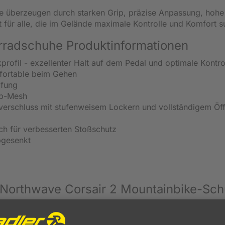
e überzeugen durch starken Grip, präzise Anpassung, hohe
t für alle, die im Gelände maximale Kontrolle und Komfort s
rradschuhe Produktinformationen
ofil - exzellenter Halt auf dem Pedal und optimale Kontro
fortable beim Gehen
pfung
op-Mesh
verschluss mit stufenweisem Lockern und vollständigem Öf
ch für verbesserten Stoßschutz
bgesenkt
 Northwave Corsair 2
Mountainbike-Sc
schuhe sind die ideale Wahl für alle Mountainbiker, die au
icheren Halt und hohen Komfort erwarten. Mit ihrer durchda