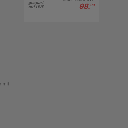
gespart
98.
99
auf UVP
n mit