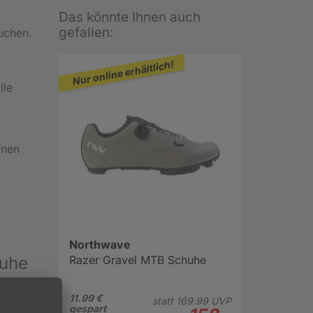
Das könnte Ihnen auch
gefallen:
uchen.
Nur online erhältlich!
lle
fnen
Northwave
huhe
Razer Gravel MTB Schuhe
f
11.99 €
statt
169.
99
UVP
chten
gespart