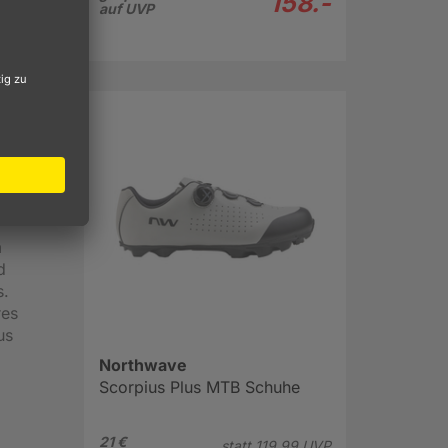
158.-
Die
auf UVP
etet
egal ob
 im
seine
m
d
s.
res
us
Northwave
Scorpius Plus MTB Schuhe
21 €
statt
119.
99
UVP