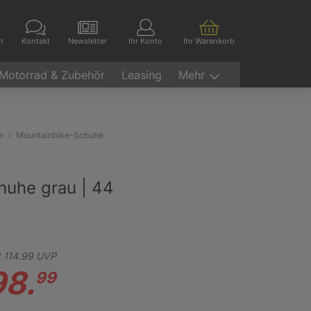
en
Kontakt
Newsletter
Ihr Konto
Ihr Warenkorb
Motorrad & Zubehör
Leasing
Mehr
e
Mountainbike-Schuhe
huhe grau | 44
t
114.
99
UVP
98.
99