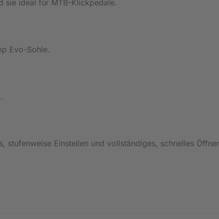
 sie ideal für MTB-Klickpedale.
mp Evo-Sohle.
.
 stufenweise Einstellen und vollständiges, schnelles Öffne