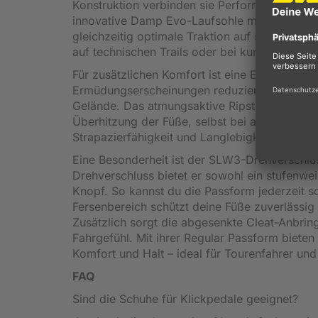
Konstruktion verbinden sie Performance auf 
innovative Damp Evo-Laufsohle mit Naturkauts
gleichzeitig optimale Traktion auf schwierige
auf technischen Trails oder bei kurzen Laufp
Für zusätzlichen Komfort ist eine EVA-Innensoh
Ermüdungserscheinungen reduziert. Das macht 
Gelände. Das atmungsaktive Ripstop-Mesh-Ober
Überhitzung der Füße, selbst bei anstrengend
Strapazierfähigkeit und Langlebigkeit.
Eine Besonderheit ist der SLW3-Drehverschlus
Drehverschluss bietet er sowohl ein stufenwei
Knopf. So kannst du die Passform jederzeit s
Fersenbereich schützt deine Füße zuverlässig
Zusätzlich sorgt die abgesenkte Cleat-Anbring
Fahrgefühl. Mit ihrer Regular Passform biet
Komfort und Halt – ideal für Tourenfahrer un
FAQ
Sind die Schuhe für Klickpedale geeignet?