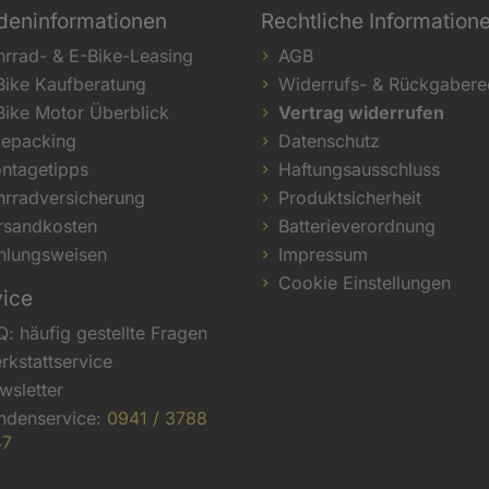
deninformationen
Rechtliche Information
hrrad- & E-Bike-Leasing
AGB
Bike Kaufberatung
Widerrufs- & Rückgabere
Bike Motor Überblick
Vertrag widerrufen
kepacking
Datenschutz
ntagetipps
Haftungsausschluss
hrradversicherung
Produktsicherheit
rsandkosten
Batterieverordnung
hlungsweisen
Impressum
Cookie Einstellungen
vice
Q: häufig gestellte Fragen
rkstattservice
wsletter
ndenservice:
0941 / 3788
47