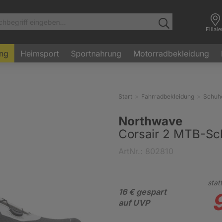
Filial
ung
Heimsport
Sportnahrung
Motorradbekleidung
Start
Fahrradbekleidung
Schuh
Northwave
Corsair 2 MTB-Sc
ArtNr.: 802810
stat
16 € gespart
auf UVP