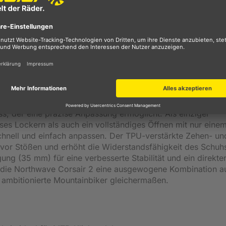
dem Bike mit angenehmem Gehkomfort abseits des Sattels. 
chukprofil sorgt für exzellenten Grip auf dem Pedal und bi
m Untergrund. Dadurch behältst du jederzeit die Kontrolle, 
assagen.
le integriert, die Stöße effektiv absorbiert und
die Schuhe ideal für längere Touren und intensive Fahrten
material sorgt für eine gute Belüftung und verhindert
en Bedingungen. Gleichzeitig überzeugt das Material durch 
s, der eine präzise Anpassung ermöglicht. Als einziger
ses Lockern als auch ein vollständiges Öffnen mit nur eine
chnell und einfach anpassen. Der TPU-verstärkte Zehen- un
 vor Stößen und erhöht die Widerstandsfähigkeit des Schuh
ung (35 mm) für eine verbesserte Stabilität und ein direkte
en die Northwave Corsair 2 eine ausgewogene Kombination a
d ambitionierte Mountainbiker gleichermaßen.