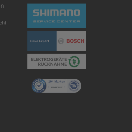
en
cht