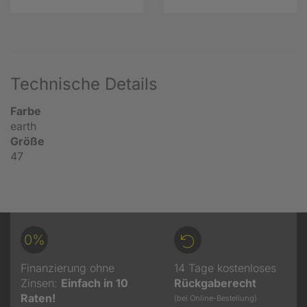
Technische Details
Farbe
earth
Größe
47
0%
Finanzierung ohne
14 Tage kostenloses
Zinsen:
Einfach in 10
Rückgaberecht
Raten!
(bei Online-Bestellung)