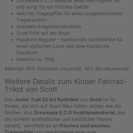
Drirelease E.C.O Material leitet Feuchtigkeit ab
und sorgt für ein frisches Gefühl
weiches Tragegefühl für einen ausgezeichneten
Tragekomfort
spezielle Kragenkonstruktion
Scott Print auf der Brust
Passform Regular - traditionelle Schnittlinien für
einen stylischen Look und eine klassische
Passform
Gewicht ca. 110g
Material: 76% Polyester (recycelt), 14% Bio-Baumwolle
Weitere Details zum Kinder Fahrrad-
Trikot von Scott
Das
Junior Trail 20 Dri Radtrikot
von
Scott
ist für
Kinder, die sich auf ihrem Bike fühlen wollen wie die
Großen. Aus
Drirelease E.C.O
Funktionsmaterial,
das
die Vorteile synthetischer und natürlicher Fasern
vereint
,
vermittelt es ein
frisches und weiches
Tragegefühl
und gewährleistet eine gute