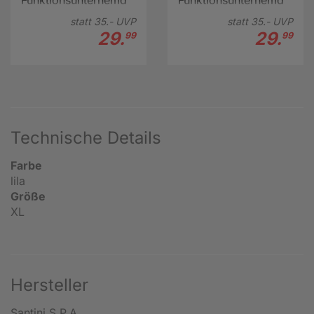
statt
35.-
UVP
statt
35.-
UVP
29.
29.
99
99
Technische Details
Farbe
lila
Größe
XL
Hersteller
Santini S.P.A.