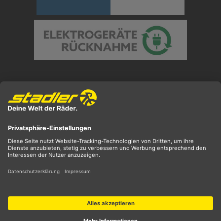
Preisangaben inkl. gesetzl. MwSt. und zzgl.
Versandkosten
** ehemaliger UVP