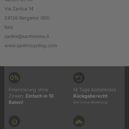
Via Zanica 14
24126 Bergamo (BG)
Italy
santini@santinisms.it
www.santinicycling.com
0%
Finanzierung ohne
14 Tage kostenloses
Zinsen:
Einfach in 10
Rückgaberecht
Raten!
(bei Online-Bestellung)