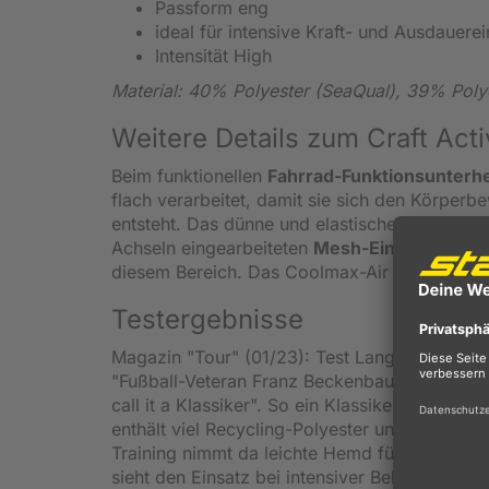
Passform eng
ideal für intensive Kraft- und Ausdauerei
Intensität High
Material: 40% Polyester (SeaQual), 39% Poly
Weitere Details zum Craft Ac
Beim funktionellen
Fahrrad-Funktionsunterh
flach verarbeitet, damit sie sich den Körpe
entsteht. Das dünne und elastische Funktionsm
Achseln eingearbeiteten
Mesh-Einsätze
verhi
diesem Bereich. Das Coolmax-Air sorgt für be
Testergebnisse
Magazin "Tour" (01/23): Test Langarmunterhe
"Fußball-Veteran Franz Beckenbauer prägte 
call it a Klassiker". So ein Klassiker ist auch
enthält viel Recycling-Polyester und ein weni
Training nimmt da leichte Hemd fühlbar Feuch
sieht den Einsatz bei intensiver Belastung un