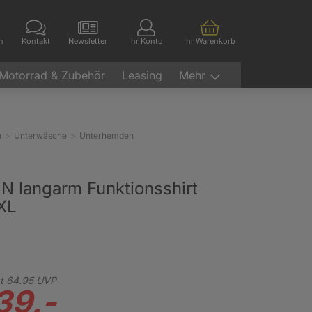
en
Kontakt
Newsletter
Ihr Konto
Ihr Warenkorb
Motorrad & Zubehör
Leasing
Mehr
n
Unterwäsche
Unterhemden
N langarm Funktionsshirt
XL
t
64.
95
UVP
39.-