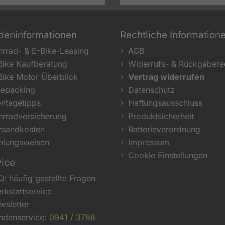
deninformationen
Rechtliche Information
hrrad- & E-Bike-Leasing
AGB
Bike Kaufberatung
Widerrufs- & Rückgabere
Bike Motor Überblick
Vertrag widerrufen
kepacking
Datenschutz
ntagetipps
Haftungsausschluss
hrradversicherung
Produktsicherheit
rsandkosten
Batterieverordnung
hlungsweisen
Impressum
Cookie Einstellungen
vice
Q: häufig gestellte Fragen
rkstattservice
wsletter
ndenservice:
0941 / 3788