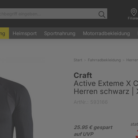
Filial
ung
Heimsport
Sportnahrung
Motorradbekleidung
Start
Fahrradbekleidung
Herre
Craft
Active Exteme X C
Herren schwarz | 
ArtNr.: 593166
stat
25.95 € gespart
auf UVP