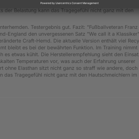
ine Polyestershirt ohne Elasthan sitz nicht ganz so straff 
ts der Belastung kann das Tragegefühl nicht ganz mit den
nterhemden. Testergebnis gut. Fazit: "Fußballveteran Franz
d-England den unvergessenen Satz "We call it a Klassiker"
veränderte Craft-Hemd. Die aktuelle Version enthält viel Recy
mt bleibt es bei der bewährten Funktion. Im Training nimmt
h es etwas kühlt. Die Herstellerempfehlung sieht den Einsat
iskalten Temperaturen vor, was auch der Erfahrung unserer
t ohne Elasthan sitzt nicht ganz so straff wie andere, doch
ann das Tragegefühl nicht ganz mit den Hautschmeichlern im 