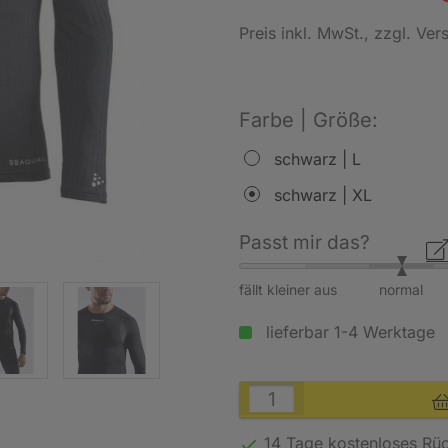
Preis inkl. MwSt.
, zzgl. Ve
Farbe | Größe:
schwarz | L
schwarz | XL
Passt mir das?
fällt kleiner aus
normal
lieferbar 1-4 Werktage
14 Tage kostenloses
Rü