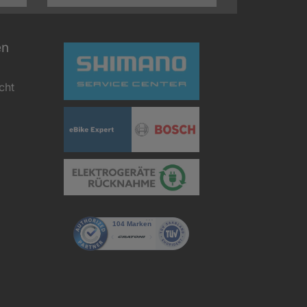
en
cht