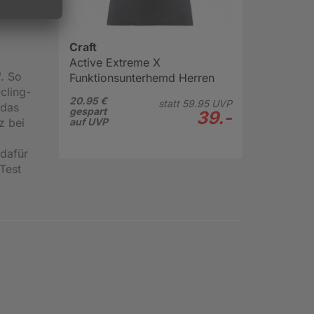
wie
Craft
Active Extreme X
. So
Funktionsunterhemd Herren
cling-
20.95 €
statt
59.
95
UVP
 das
gespart
39.-
z bei
auf UVP
 dafür
Test