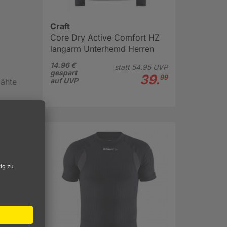
Craft
Core Dry Active Comfort HZ
langarm Unterhemd Herren
14.96 €
statt
54.
95
UVP
gespart
39.
99
auf UVP
ähte
n
ng in
zit:
z "We
ersion
on. Im
ng
er