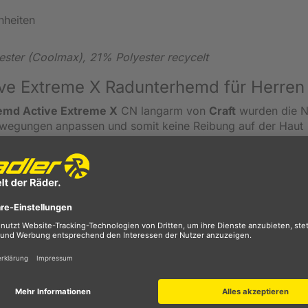
nheiten
ester (Coolmax), 21% Polyester recycelt
tive Extreme X Radunterhemd für Herren
emd Active Extreme X
CN langarm von
Craft
wurden die N
rbewegungen anpassen und somit keine Reibung auf der Haut
aterial bietet ein
Maximum an Tragekomfort.
Die unter de
ndern die Überhitzung des Körpers und erhöhen die Belüftu
sseren Feuchtigkeitstransport und ein gutes Körperklima.
mden (11 Langarmunterhemden im Test: Gesamturteil gut; Fa
über das Duell Deutschland-England den unvergessenen Sat
 das seit Jahren fast unveränderte Craft-Hemd. Die aktuelle V
g Netzgestrick, insgesamt bleibt es bei der bewährten Funkti
tigkeit auf, wodurch es etwas kühlt. Die Herstellerempfehlu
d kühlen, aber nicht eiskalten Temperaturen vor, was auch d