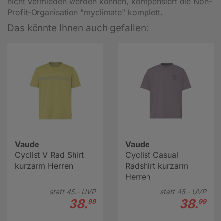
nicht vermieden werden können, kompensiert die Non-
Profit-Organisation "myclimate" komplett.
Das könnte Ihnen auch gefallen:
Vaude
Vaude
Cyclist V Rad Shirt
Cyclist Casual
kurzarm Herren
Radshirt kurzarm
Herren
statt
45.-
UVP
statt
45.-
UVP
38.
38.
99
99