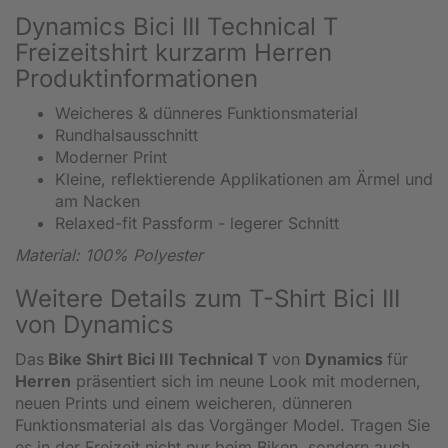
Dynamics Bici III Technical T
Freizeitshirt kurzarm Herren
Produktinformationen
Weicheres & dünneres Funktionsmaterial
Rundhalsausschnitt
Moderner Print
Kleine, reflektierende Applikationen am Ärmel und
am Nacken
Relaxed-fit Passform - legerer Schnitt
Material: 100% Polyester
Weitere Details zum T-Shirt Bici III
von Dynamics
Das
Bike Shirt Bici III Technical T
von
Dynamics
für
Herren
präsentiert sich im neune Look mit modernen,
neuen Prints und einem weicheren, dünneren
Funktionsmaterial als das Vorgänger Model. Tragen Sie
es in der Freizeit nicht nur beim Biken, sondern auch