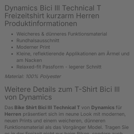
Dynamics Bici III Technical T
Freizeitshirt kurzarm Herren
Produktinformationen
Weicheres & dünneres Funktionsmaterial
Rundhalsausschnitt
Moderner Print
Kleine, reflektierende Applikationen am Ärmel und
am Nacken
Relaxed-fit Passform - legerer Schnitt
Material: 100% Polyester
Weitere Details zum T-Shirt Bici III
von Dynamics
Das
Bike Shirt Bici III Technical T
von
Dynamics
für
Herren
präsentiert sich im neune Look mit modernen,
neuen Prints und einem weicheren, dünneren
Funktionsmaterial als das Vorgänger Model. Tragen Sie
es in der Freizeit nicht nur beim Biken, sondern auch