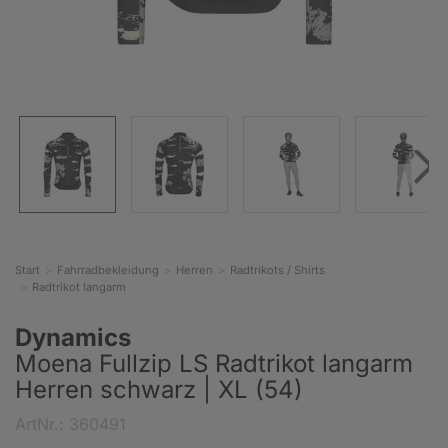
Start
Fahrradbekleidung
Herren
Radtrikots / Shirts
Radtrikot langarm
Dynamics
Moena Fullzip LS Radtrikot langarm
Herren schwarz | XL (54)
ArtNr.: 360491