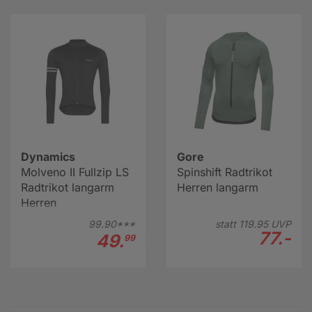
Dynamics
Gore
Molveno II Fullzip LS
Spinshift Radtrikot
Radtrikot langarm
Herren langarm
Herren
99.
90***
statt
119.
95
UVP
77.-
49.
99