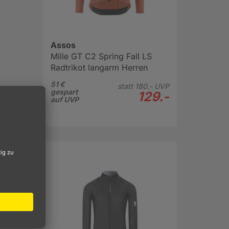
Assos
Mille GT C2 Spring Fall LS
Radtrikot langarm Herren
51 €
statt
180.-
UVP
uns
gespart
129.-
faktor
auf UVP
eitet
 in der
nd der
t ein