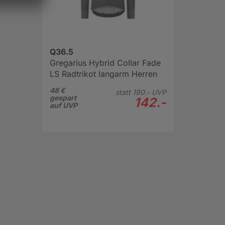
Q36.5
Gregarius Hybrid Collar Fade
LS Radtrikot langarm Herren
48 €
statt
190.-
UVP
gespart
142.-
auf UVP