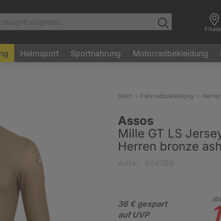
Filial
ung
Heimsport
Sportnahrung
Motorradbekleidung
Start
Fahrradbekleidung
Herre
Assos
Mille GT LS Jersey
Herren bronze ash
ArtNr.: 604769
sta
36 € gespart
1
auf UVP