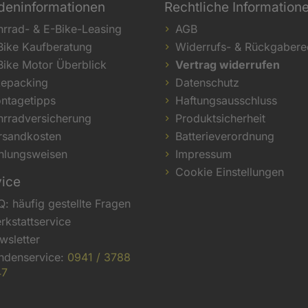
deninformationen
Rechtliche Information
hrrad- & E-Bike-Leasing
AGB
Bike Kaufberatung
Widerrufs- & Rückgabere
Bike Motor Überblick
Vertrag widerrufen
kepacking
Datenschutz
ntagetipps
Haftungsausschluss
hrradversicherung
Produktsicherheit
rsandkosten
Batterieverordnung
hlungsweisen
Impressum
Cookie Einstellungen
vice
Q: häufig gestellte Fragen
rkstattservice
wsletter
ndenservice:
0941 / 3788
47