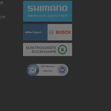
en
cht