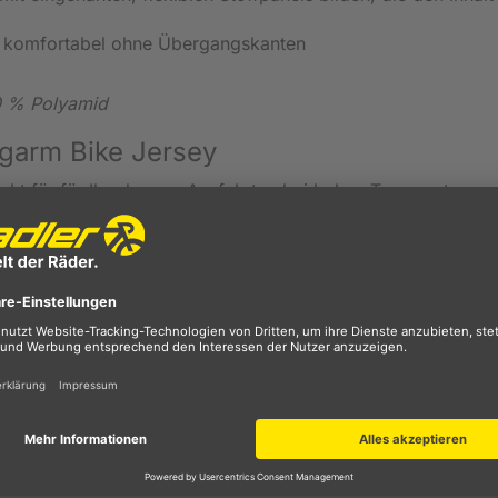
 komfortabel ohne Übergangskanten
10 % Polyamid
ngarm Bike Jersey
cht für für Ihre langen Ausfahrten bei hohen Temperaturen 
cht und atmungsaktiv, und an den Ärmel mit eine Lichtschutz
5, weshalb hier mit einem zusätzlichen Sonnenschutz gearb
rpflegung. Durch ein flexibles Panel wird der Inhalt sicher
 elastischer für mehr Volumen und einfachen Zugriff, währe
nd so ein Durchhängen verhindert.
Saum hält das Trikot stabil an Ort und Stelle und verhinder