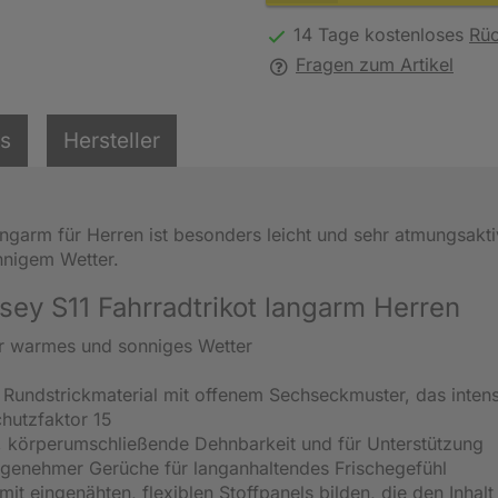
14 Tage kostenloses
Rü
Fragen zum Artikel
ls
Hersteller
angarm für Herren ist besonders leicht und sehr atmungsakt
onnigem Wetter.
sey S11 Fahrradtrikot langarm Herren
ehr warmes und sonniges Wetter
s Rundstrickmaterial mit offenem Sechseckmuster, das intens
chutzfaktor 15
he, körperumschließende Dehnbarkeit und für Unterstützung
angenehmer Gerüche für langanhaltendes Frischegefühl
t eingenähten, flexiblen Stoffpanels bilden, die den Inhalt