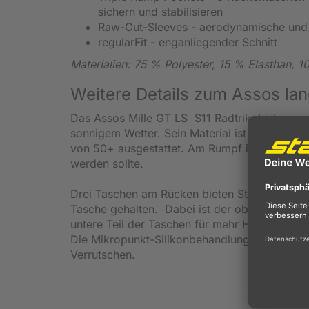
sichern und stabilisieren
Raw-Cut-Sleeves - aerodynamische und
regularFit - enganliegender Schnitt
Materialien: 75 % Polyester, 15 % Elasthan, 
Weitere Details zum Assos la
Das Assos Mille GT LS S11 Radtrikot ist gema
sonnigem Wetter. Sein Material ist extrem lei
von 50+ ausgestattet. Am Rumpf ist der LSF 1
werden sollte.
Drei Taschen am Rücken bieten Stauraum für Ve
Tasche gehalten. Dabei ist der obere Bereich
untere Teil der Taschen für mehr Halt sorgt u
Die Mikropunkt-Silikonbehandlung am hinteren 
Verrutschen.