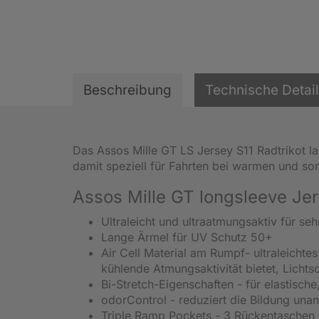
Beschreibung
Technische Detai
Das Assos Mille GT LS Jersey S11 Radtrikot l
damit speziell für Fahrten bei warmen und s
Assos Mille GT longsleeve Jer
Ultraleicht und ultraatmungsaktiv für s
Lange Ärmel für UV Schutz 50+
Air Cell Material am Rumpf- ultraleichte
kühlende Atmungsaktivität bietet, Lichts
Bi-Stretch-Eigenschaften - für elastisc
odorControl - reduziert die Bildung un
Triple Ramp Pockets - 3 Rückentaschen mi