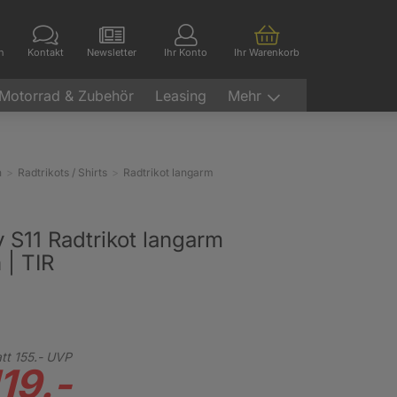
en
Kontakt
Newsletter
Ihr Konto
Ihr Warenkorb
Motorrad & Zubehör
Leasing
Mehr
n
Radtrikots / Shirts
Radtrikot langarm
 S11 Radtrikot langarm
 | TIR
tt
155.-
UVP
19.-