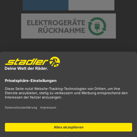
Preisangaben inkl. gesetzl. MwSt. und zzgl.
Versandkosten
** ehemaliger UVP