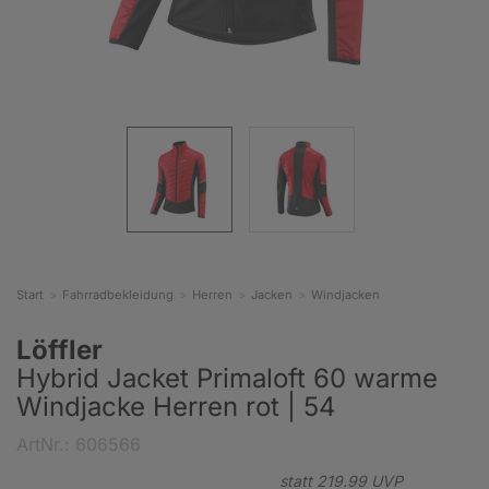
Start
Fahrradbekleidung
Herren
Jacken
Windjacken
Löffler
Hybrid Jacket Primaloft 60 warme
Windjacke Herren rot | 54
ArtNr.: 606566
statt
219.
99
UVP