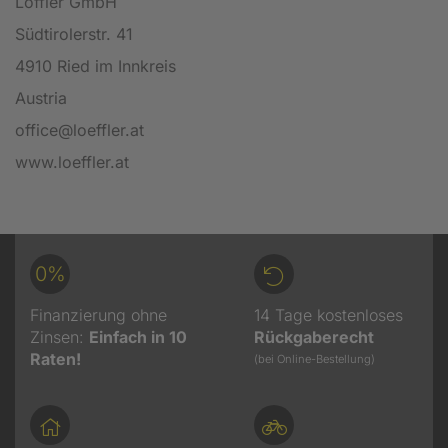
Löffler GmbH
Südtirolerstr. 41
4910 Ried im Innkreis
Austria
office@loeffler.at
www.loeffler.at
0%
Finanzierung ohne
14 Tage kostenloses
Zinsen:
Einfach in 10
Rückgaberecht
Raten!
(bei Online-Bestellung)