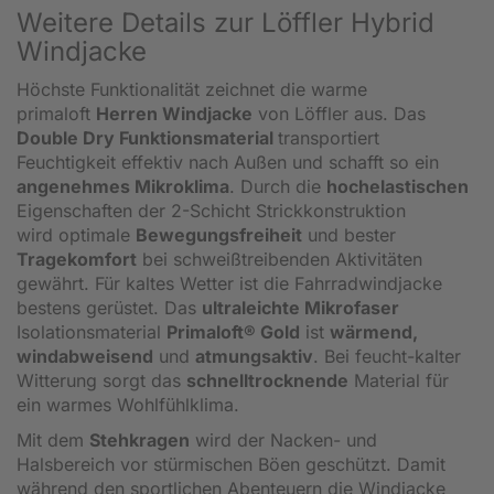
Weitere Details zur Löffler Hybrid
Windjacke
Höchste Funktionalität zeichnet die warme
primaloft
Herren Windjacke
von Löffler aus. Das
Double Dry Funktionsmaterial
transportiert
Feuchtigkeit effektiv nach Außen und schafft so ein
angenehmes Mikroklima
. Durch die
hochelastischen
Eigenschaften der 2-Schicht Strickkonstruktion
wird optimale
Bewegungsfreiheit
und bester
Tragekomfort
bei schweißtreibenden Aktivitäten
gewährt. Für kaltes Wetter ist die Fahrradwindjacke
bestens gerüstet. Das
ultraleichte Mikrofaser
Isolationsmaterial
Primaloft® Gold
ist
wärmend,
windabweisend
und
atmungsaktiv
. Bei feucht-kalter
Witterung sorgt das
schnelltrocknende
Material für
ein warmes Wohlfühlklima.
Mit dem
Stehkragen
wird der Nacken- und
Halsbereich vor stürmischen Böen geschützt. Damit
während den sportlichen Abenteuern die Windjacke