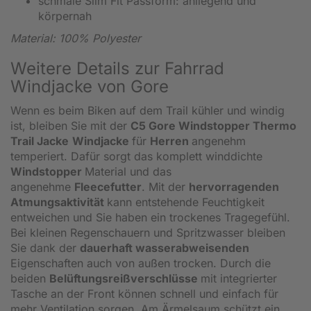
schmale Slim Fit Passform: anliegend und
körpernah
Material: 100% Polyester
Weitere Details zur Fahrrad
Windjacke von Gore
Wenn es beim Biken auf dem Trail kühler und windig
ist, bleiben Sie mit der
C5 Gore Windstopper Thermo
Trail Jacke
Windjacke
für
Herren
angenehm
temperiert. Dafür sorgt das komplett winddichte
Windstopper
Material und das
angenehme
Fleecefutter
. Mit der
hervorragenden
Atmungsaktivität
kann entstehende Feuchtigkeit
entweichen und Sie haben ein trockenes Tragegefühl.
Bei kleinen Regenschauern und Spritzwasser bleiben
Sie dank der
dauerhaft wasserabweisenden
Eigenschaften auch von außen trocken. Durch die
beiden
Belüftungsreißverschlüsse
mit integrierter
Tasche an der Front können schnell und einfach für
mehr Ventilation sorgen. Am Ärmelsaum schützt ein