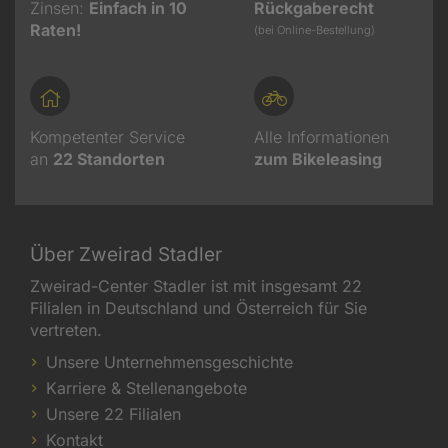
Zinsen:
Einfach in 10
Rückgaberecht
Raten!
(bei Online-Bestellung)
Kompetenter Service
Alle Informationen
an
22
Standorten
zum Bikeleasing
Über Zweirad Stadler
Zweirad-Center Stadler ist mit insgesamt 22
Filialen in Deutschland und Österreich für Sie
vertreten.
Unsere Unternehmensgeschichte
Karriere & Stellenangebote
Unsere 22 Filialen
Kontakt