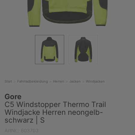
Start
Fahrradbekleidung
Herren
Jacken
Windjacken
Gore
C5 Windstopper Thermo Trail
Windjacke Herren neongelb-
schwarz | S
ArtNr.: 603703