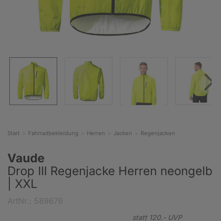
Start
Fahrradbekleidung
Herren
Jacken
Regenjacken
Vaude
Drop III Regenjacke Herren neongelb
| XXL
ArtNr.: 589676
statt
120.-
UVP