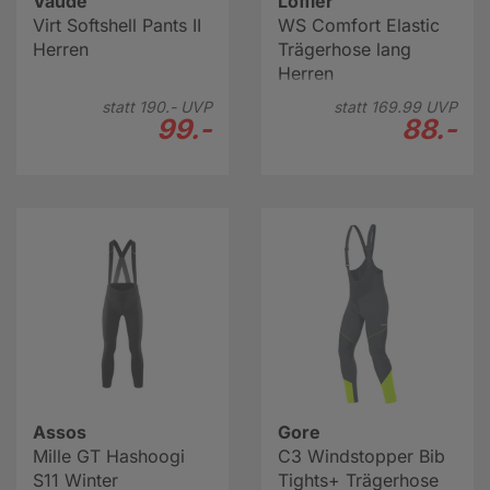
Vaude
Löffler
Virt Softshell Pants II
WS Comfort Elastic
Herren
Trägerhose lang
Herren
statt
190.-
UVP
statt
169.
99
UVP
99.-
88.-
Assos
Gore
Mille GT Hashoogi
C3 Windstopper Bib
S11 Winter
Tights+ Trägerhose