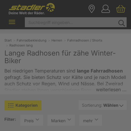
Toggle
navigation
Start
Fahrradbekleidung
Herren
Fahrradhosen / Shorts
Radhosen lang
Lange Radhosen für zähe Winter-
Biker
Bei niedrigen Temperaturen sind
lange Fahrradhosen
gefragt. Sie bieten Schutz vor Kälte und je nach Modell
auch Schutz vor Regen, Wind und Nässe. Bei Zweirad
weiterlesen ...
Stadler stehen Ihnen verschiedene Formen, Varianten
und Materialien zur Auswahl: die klassische eng
anliegende Tight für Herren mit oder ohne Träger,
Kategorien
Sortierung:
Wählen
Thermo- oder Softshellhosen für winterliche Tage bei
Schnee und Wind. Wir führen Modelle zum Radfahren
Filter:
Preis
Marken
mehr
mit Sitzpolster oder Innenhose und welche ohne
Einsatz, die auch für andere Outdoor-Aktivitäten wie