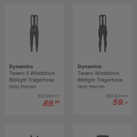
Wandern, Langlaufen oder Schlittschuhlaufen prima
geeignet sind. Unter diesen Modellen kann die
sommerliche kurze Radhose oder eine Radunterhose
getragen werden, wenn es aufs Fahrrad geht.
Lesen Sie hier weiter
Dynamics
Dynamics
Tesero II Windblock
Tesero Windblock
Bibtight Trägerhose
Bibtight Trägerhose
lang Herren
lang Herren
169.
90***
169.
90***
59.-
89.
99