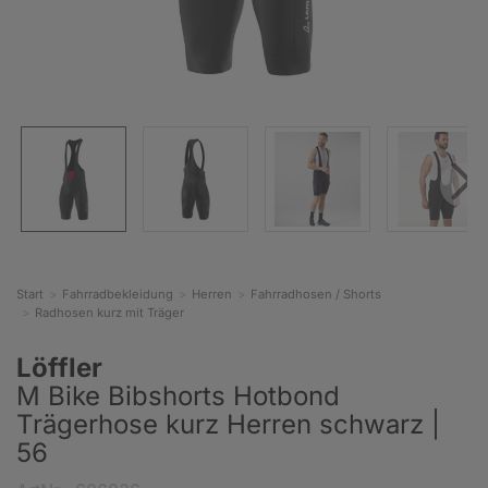
Start
Fahrradbekleidung
Herren
Fahrradhosen / Shorts
Radhosen kurz mit Träger
Löffler
M Bike Bibshorts Hotbond
Trägerhose kurz Herren schwarz |
56