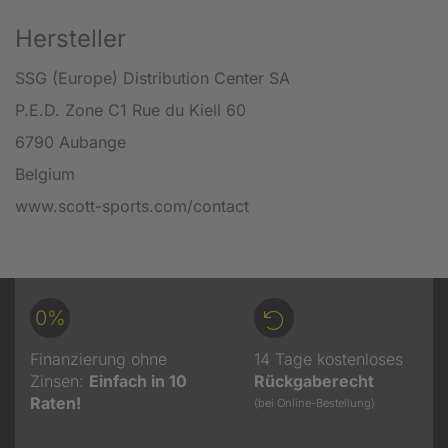
Hersteller
SSG (Europe) Distribution Center SA
P.E.D. Zone C1 Rue du Kiell 60
6790 Aubange
Belgium
www.scott-sports.com/contact
0%
Finanzierung ohne
14 Tage kostenloses
Zinsen:
Einfach in 10
Rückgaberecht
Raten!
(bei Online-Bestellung)