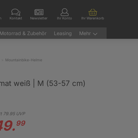
en
Kontakt
Newsletter
Ihr Konto
Ihr Warenkorb
Motorrad & Zubehör
Leasing
Mehr
Mountainbike-Helme
at weiß | M (53-57 cm)
t
79.
95
UVP
49.
99