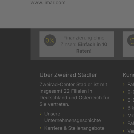
www.limar.com
Finanzierung ohne
0%
Zinsen:
Einfach in 10
Raten!
Über Zweirad Stadler
Kun
Zweirad-Center Stadler ist mit
Fa
insgesamt 22 Filialen in
E-
Deutschland und Österreich für
E-
Sie vertreten.
Bi
Unsere
Mo
Unternehmensgeschichte
Fa
Karriere & Stellenangebote
Ve