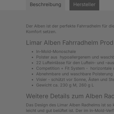
Beschreibung
Hersteller
Der Alben ist der perfekte Fahrradhelm für di
Komfort setzen.
Limar Alben Fahrradhelm Prod
In-Mold-Monoschale
Polster aus hypoallergenem und wasch
22 Lufteinlässe für den Luftein- und –aust
Competition + Fit System - horizontale u
Abnehmbare und waschbare Polsterung f
Visier - schützt vor Sonne, Ästen und St
Gewicht ca. 230 g M, 260 g L
Weitere Details zum Alben Ra
Das Design des Limar Alben Radhelms ist so 
leicht und gut belüftet ist. Der im In-Mold-V