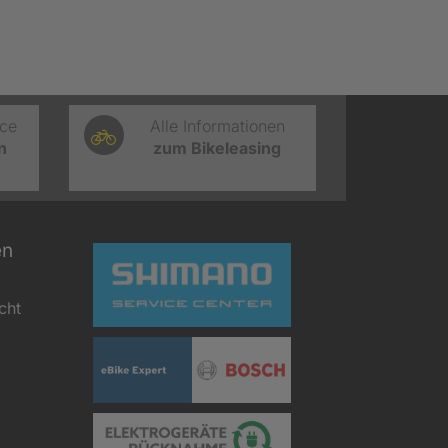
ice
Alle Informationen
n
zum Bikeleasing
en
cht