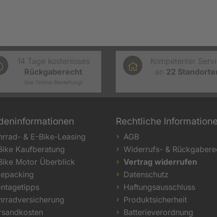
14 Tage kostenloses
Kompetenter Serv
Rückgaberecht
an
22
Standorte
(bei Online-Bestellung)
deninformationen
Rechtliche Information
hrrad- & E-Bike-Leasing
AGB
Bike Kaufberatung
Widerrufs- & Rückgabere
Bike Motor Überblick
Vertrag widerrufen
kepacking
Datenschutz
ntagetipps
Haftungsausschluss
hrradversicherung
Produktsicherheit
rsandkosten
Batterieverordnung