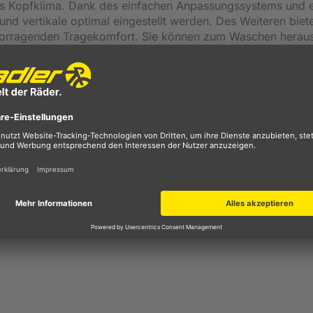
s Kopfklima. Dank des einfachen Anpassungssystems und 
und vertikale optimal eingestellt werden. Des Weiteren biet
orragenden Tragekomfort. Sie können zum Waschen herau
egefühl.