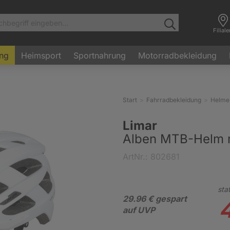
Filial
ung
Heimsport
Sportnahrung
Motorradbekleidung
Start
Fahrradbekleidung
Helme
Limar
Alben MTB-Helm m
ArtNr.: 802681
stat
29.96 € gespart
auf UVP