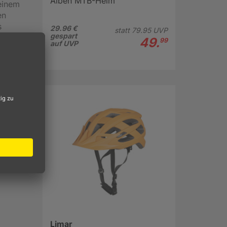
Alben MTB-Helm
einem
en
s
29.96 €
statt
79.
95
UVP
gespart
49.
99
auf UVP
Limar