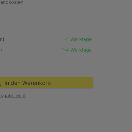
rsandkosten
m)
1-4 Werktage
)
1-4 Werktage
In den Warenkorb
ckgaberecht