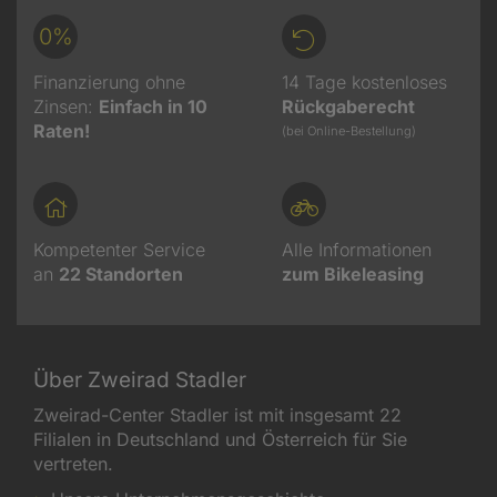
0%
Finanzierung ohne
14 Tage kostenloses
Zinsen:
Einfach in 10
Rückgaberecht
Raten!
(bei Online-Bestellung)
Kompetenter Service
Alle Informationen
an
22
Standorten
zum Bikeleasing
Über Zweirad Stadler
Zweirad-Center Stadler ist mit insgesamt 22
Filialen in Deutschland und Österreich für Sie
vertreten.