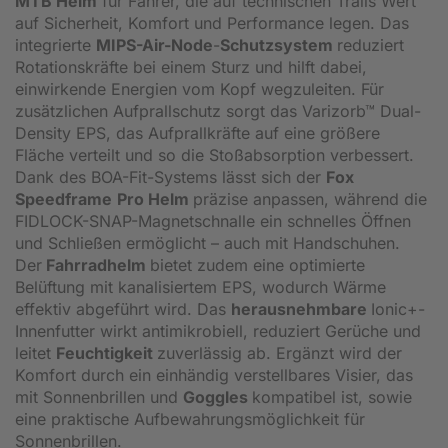
MTB Helm
für Fahrer, die auf technischen Trails Wert
auf Sicherheit, Komfort und Performance legen. Das
integrierte
MIPS-Air-Node
-
Schutzsystem
reduziert
Rotationskräfte bei einem Sturz und hilft dabei,
einwirkende Energien vom Kopf wegzuleiten. Für
zusätzlichen Aufprallschutz sorgt das Varizorb™ Dual-
Density EPS, das Aufprallkräfte auf eine größere
Fläche verteilt und so die Stoßabsorption verbessert.
Dank des BOA-Fit-Systems lässt sich der
Fox
Speedframe
Pro Helm
präzise anpassen, während die
FIDLOCK-SNAP-Magnetschnalle ein schnelles Öffnen
und Schließen ermöglicht – auch mit Handschuhen.
Der
Fahrradhelm
bietet zudem eine optimierte
Belüftung mit kanalisiertem EPS, wodurch Wärme
effektiv abgeführt wird. Das
herausnehmbare
Ionic+-
Innenfutter wirkt antimikrobiell, reduziert Gerüche und
leitet
Feuchtigkeit
zuverlässig ab. Ergänzt wird der
Komfort durch ein einhändig verstellbares Visier, das
mit Sonnenbrillen und
Goggles
kompatibel ist, sowie
eine praktische Aufbewahrungsmöglichkeit für
Sonnenbrillen.