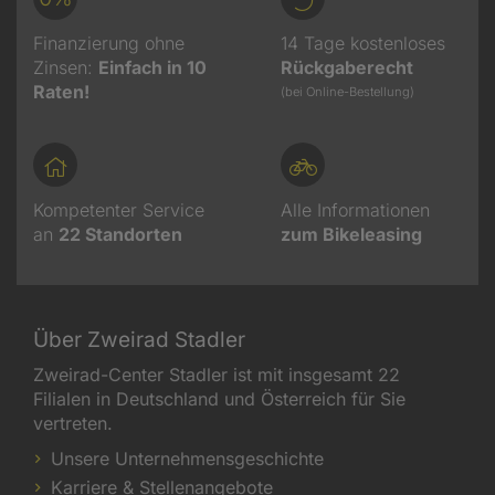
Finanzierung ohne
14 Tage kostenloses
Zinsen:
Einfach in 10
Rückgaberecht
Raten!
(bei Online-Bestellung)
Kompetenter Service
Alle Informationen
an
22
Standorten
zum Bikeleasing
Über Zweirad Stadler
Zweirad-Center Stadler ist mit insgesamt 22
Filialen in Deutschland und Österreich für Sie
vertreten.
Unsere Unternehmensgeschichte
Karriere & Stellenangebote