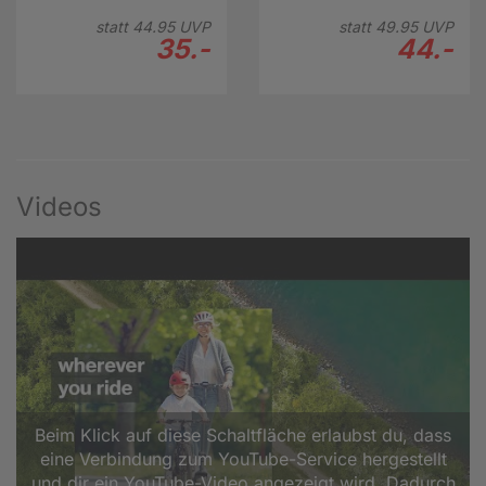
statt
44.
95
UVP
statt
49.
95
UVP
35.-
44.-
Videos
Beim Klick auf diese Schaltfläche erlaubst du, dass
eine Verbindung zum YouTube-Service hergestellt
und dir ein YouTube-Video angezeigt wird. Dadurch