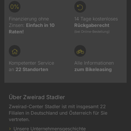
0%
Finanzierung ohne
14 Tage kostenloses
Zinsen:
Einfach in 10
Rückgaberecht
Raten!
(bei Online-Bestellung)
Kompetenter Service
Alle Informationen
an
22
Standorten
zum Bikeleasing
Über Zweirad Stadler
Zweirad-Center Stadler ist mit insgesamt 22
Filialen in Deutschland und Österreich für Sie
vertreten.
Unsere Unternehmensgeschichte