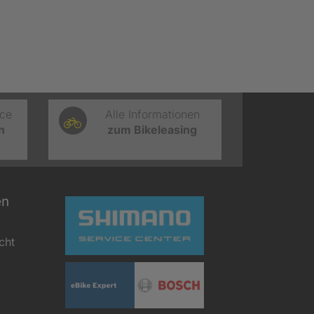
ice
Alle Informationen
n
zum Bikeleasing
en
cht