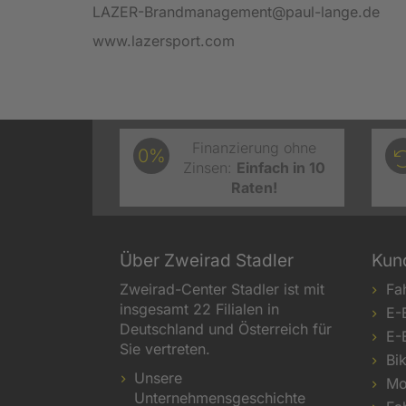
LAZER-Brandmanagement@paul-lange.de
www.lazersport.com
Finanzierung ohne
0%
Zinsen:
Einfach in 10
Raten!
Über Zweirad Stadler
Kun
Zweirad-Center Stadler ist mit
Fa
insgesamt 22 Filialen in
E-
Deutschland und Österreich für
E-
Sie vertreten.
Bi
Unsere
Mo
Unternehmensgeschichte