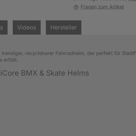
Fragen zum Artikel
ls
Videos
Hersteller
n trendiger, recyclebarer Fahrradhelm, der perfekt für Stadt
erfüllt.
etiCore BMX & Skate Helms