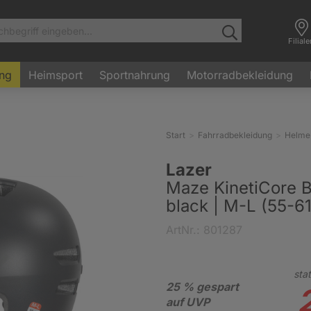
Filial
ung
Heimsport
Sportnahrung
Motorradbekleidung
Start
Fahrradbekleidung
Helme
Lazer
Maze KinetiCore 
black | M-L (55-6
ArtNr.: 801287
stat
25 % gespart
auf UVP