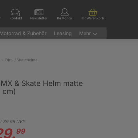
en
Kontakt
Newsletter
Ihr Konto
Ihr Warenkorb
Motorrad & Zubehör
Leasing
Mehr
Dirt- / Skatehelme
BMX & Skate Helm matte
1 cm)
t
39.
95
UVP
29.
99