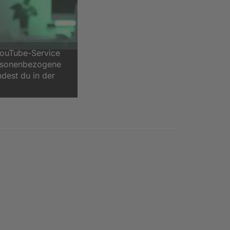
YouTube-Service
ersonenbezogene
ndest du in der