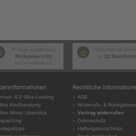
14 Tage kostenloses
Kompetenter Serv
Rückgaberecht
an
22
Standorte
(bei Online-Bestellung)
deninformationen
Rechtliche Information
hrrad- & E-Bike-Leasing
AGB
Bike Kaufberatung
Widerrufs- & Rückgabere
Bike Motor Überblick
Vertrag widerrufen
kepacking
Datenschutz
ntagetipps
Haftungsausschluss