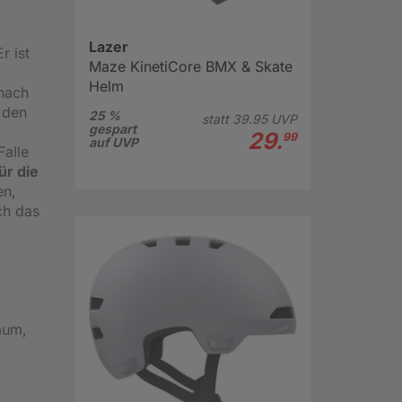
Lazer
r ist
Maze KinetiCore BMX & Skate
Helm
 nach
 den
25 %
statt
39.
95
UVP
gespart
29.
99
auf UVP
Falle
ür die
en,
ch das
aum,