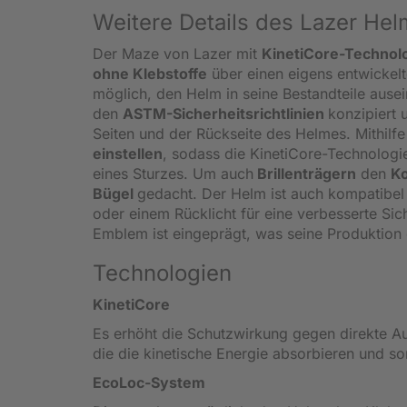
Weitere Details des Lazer He
Der Maze von Lazer mit
KinetiCore-Technol
ohne Klebstoffe
über einen eigens entwickelt
möglich, den Helm in seine Bestandteile au
den
ASTM-Sicherheitsrichtlinien
konzipiert 
Seiten und der Rückseite des Helmes. Mithilf
einstellen
, sodass die KinetiCore-Technologie
eines Sturzes. Um auch
Brillenträgern
den
K
Bügel
gedacht. Der Helm ist auch kompatibel 
oder einem Rücklicht für eine verbesserte Sic
Emblem ist eingeprägt, was seine Produktion e
Technologien
KinetiCore
Es erhöht die Schutzwirkung gegen direkte Au
die die kinetische Energie absorbieren und som
EcoLoc-System