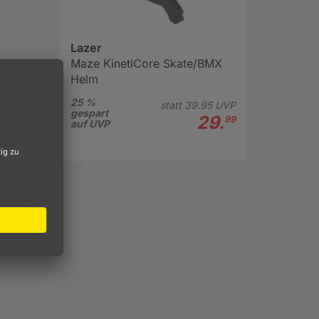
Lazer
Maze KinetiCore Skate/BMX
Helm
25 %
statt
39.
95
UVP
gespart
29.
99
auf UVP