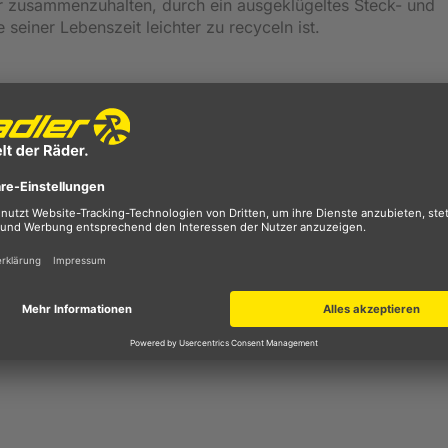
r zusammenzuhalten, durch ein ausgeklügeltes Steck- und
einer Lebenszeit leichter zu recyceln ist.