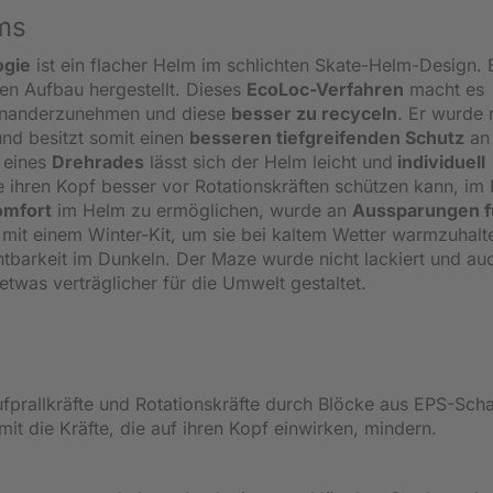
lms
ogie
ist ein flacher Helm im schlichten Skate-Helm-Design. E
en Aufbau hergestellt. Dieses
EcoLoc-Verfahren
macht es
seinanderzunehmen und diese
besser zu recyceln
. Er wurde
und besitzt somit einen
besseren tiefgreifenden Schutz
an
e eines
Drehrades
lässt sich der Helm leicht und
individuell
 ihren Kopf besser vor Rotationskräften schützen kann, im 
omfort
im Helm zu ermöglichen, wurde an
Aussparungen f
mit einem Winter-Kit, um sie bei kaltem Wetter warmzuhalt
htbarkeit im Dunkeln. Der Maze wurde nicht lackiert und au
twas verträglicher für die Umwelt gestaltet.
fprallkräfte und Rotationskräfte durch Blöcke aus EPS-Sch
it die Kräfte, die auf ihren Kopf einwirken, mindern.