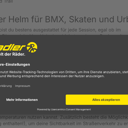
 Trail
er Helm für BMX, Skaten und U
st du bestens ausgestattet für jede Session, egal ob im
 Dieser vielseitige Helm kombiniert modernes Design mit
steht die fortschrittliche KinetiCore-Technologie, die direkt
elt, um Aufprallkräfte gezielt zu absorbieren und insbesonde
n häufig auftreten. Dadurch erhältst du ein hohes Maß an Sch
e Konstruktionen nötig sind.
sche Anpassungssystem mit Drehrad. Damit lässt sich der H
en, sodass er jederzeit sicher und bequem sitzt. Die durch
was ihn besonders alltagstauglich im Urbanen Radumfeld mach
nstruktion. Der Helm wurde bewusst ohne Lackierung geferti
ensdauer leichter zerlegt werden kann. Das macht ihn zu ein
 Nachhaltigkeit legen. Auch bei wechselnden Bedingungen
mpatibel mit einem Winter-Kit (nicht im Lieferumfang enthalte
mperaturen nutzen kannst. Zusätzlich besteht die Möglichke
ng enthalten!), um deine Sichtbarkeit im Straßenverkehr zu e