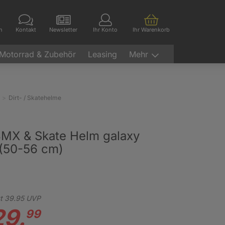
en
Kontakt
Newsletter
Ihr Konto
Ihr Warenkorb
Motorrad & Zubehör
Leasing
Mehr
Dirt- / Skatehelme
BMX & Skate Helm galaxy
 (50-56 cm)
t
39.
95
UVP
29.
99