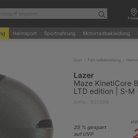
Filial
ung
Heimsport
Sportnahrung
Motorradbekleidung
Start
Fahrradbekleidung
Helme
Lazer
Maze KinetiCore 
LTD edition | S-M
ArtNr.: 802599
stat
25 % gespart
auf UVP