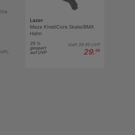
,
tze
Lazer
Maze KinetiCore Skate/BMX
Helm
25 %
statt
39.
95
UVP
gespart
29.
aum,
99
auf UVP