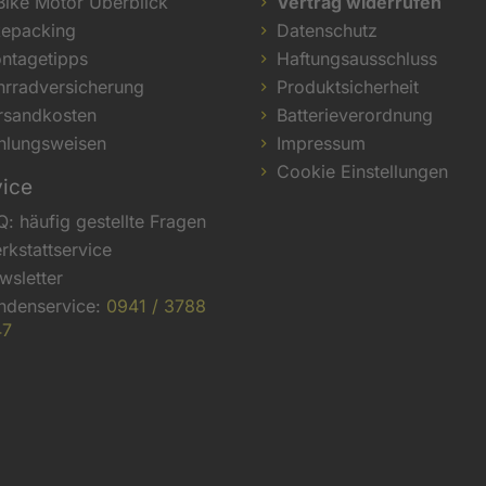
Bike Motor Überblick
Vertrag widerrufen
kepacking
Datenschutz
ntagetipps
Haftungsausschluss
hrradversicherung
Produktsicherheit
rsandkosten
Batterieverordnung
hlungsweisen
Impressum
Cookie Einstellungen
vice
Q: häufig gestellte Fragen
rkstattservice
wsletter
ndenservice:
0941 / 3788
47