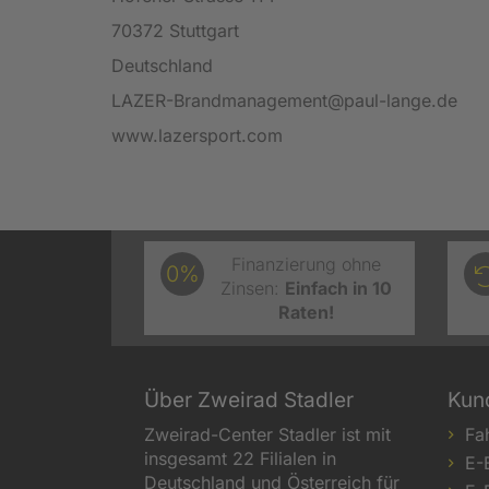
70372 Stuttgart
Deutschland
LAZER-Brandmanagement@paul-lange.de
www.lazersport.com
Finanzierung ohne
0%
Zinsen:
Einfach in 10
Raten!
Über Zweirad Stadler
Kun
Zweirad-Center Stadler ist mit
Fa
insgesamt 22 Filialen in
E-
Deutschland und Österreich für