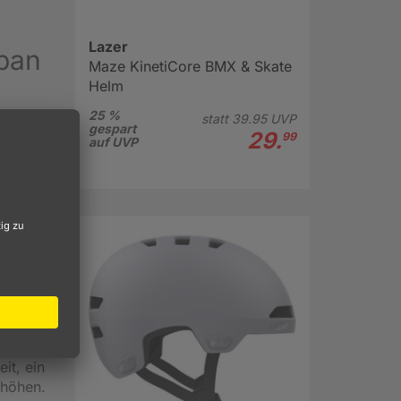
Lazer
rban
Maze KinetiCore BMX & Skate
Helm
25 %
statt
39.
95
UVP
gespart
 in die
29.
99
auf UVP
re
utz,
elm
dachte
t.
gt und
er
n!),
it, ein
rhöhen.