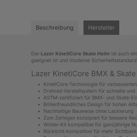
Beschreibung
Hersteller
Der
Lazer KinetiCore Skate Helm
ist auch ei
geeignet ist und moderne Sicherheitsstandards 
Lazer KinetiCore BMX & Skate
KinetiCore-Technologie
für verbesserten
Drehrad-Verstellsystem
für schnelle und
ASTM-zertifiziert
für BMX- und Skate-Ei
Brillenfreundliches Design
für hohen All
Nachhaltige Bauweise
ohne Lackierung
Zum Zerlegen konzipiert
für bessere Rec
Winter-Kit kompatibel
für ganzjährige Nu
Rücklicht-kompatibel
für mehr Sichtbarke