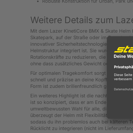
Robuste Konstruktion für
Urban, Park und
Weitere Details zum Laz
Mit dem Lazer KinetiCore BMX & Skate Helm bi
Skatepark, auf der Straße oder im Pumptrack.
innovativer Sicherheitstechnologie. Im Zentrum 
Helmstruktur integriert ist. Sie wurde entwick
Rotationskräfte zu reduzieren, die bei Stürze
ohne dass zusätzliches Gewicht oder komplex
Für optimalen Tragekomfort sorgt das prakti
schnell und präzise an deine Kopfform anpass
Form ist zudem brillenfreundlich gestaltet, 
Ein weiteres Highlight ist die nachhaltige Ko
ist so konzipiert, dass er am Ende seiner Leb
umweltbewussten Wahl für alle, die Wert auf
überzeugt der Helm mit Flexibilität. Er ist ko
sodass du ihn problemlos auch bei kälteren Te
Rücklicht zu integrieren (nicht im Lieferumfa