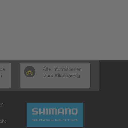
ice
Alle Informationen
n
zum Bikeleasing
en
cht