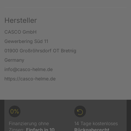
Hersteller
CASCO GmbH
Gewerbering Süd 11
01900 Großröhrsdorf OT Bretnig
Germany
info@casco-helme.de
https://casco-helme.de
0%
Finanzierung ohne
14 Tage kostenloses
Zinsen:
Einfach in 10
Rückgaberecht