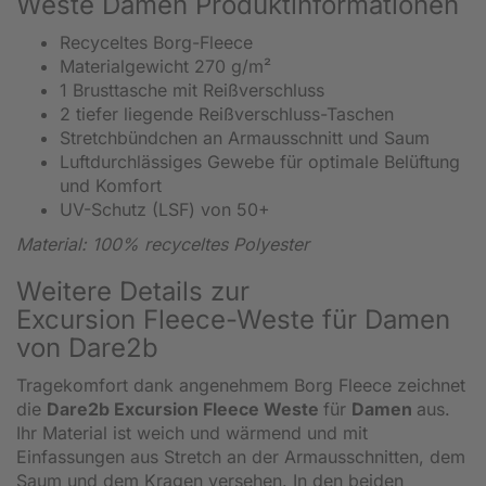
Weste Damen Produktinformationen
Recyceltes Borg-Fleece
Materialgewicht 270 g/m
²
1 Brusttasche mit Reißverschluss
2 tiefer liegende Reißverschluss-Taschen
Stretchbündchen
an Armausschnitt und
Saum
Luftdurchl
ässiges Gewebe für optimale Belüftung
und Komfort
UV-Schutz (LSF) von 50+
Material: 100% recyceltes Polyester
Weitere Details zur
Excursion
Fleece-Weste für Damen
von Dare2b
Tragekomfort dank angenehmem Borg Fleece zeichnet
die
Dare2b Excursion Fleece Weste
für
Damen
aus.
Ihr Material ist weich und wärmend und mit
Einfassungen aus Stretch an der Armausschnitten, dem
Saum und dem Kragen versehen. In den beiden