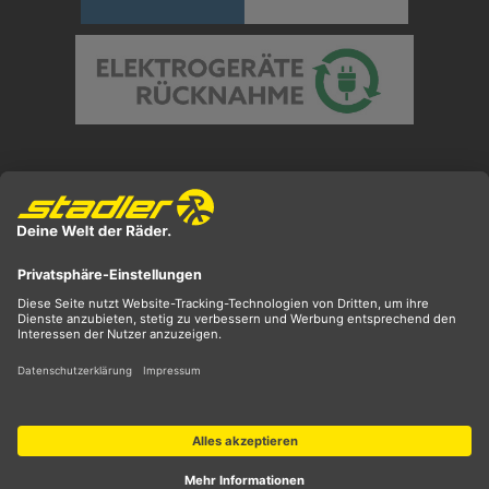
Preisangaben inkl. gesetzl. MwSt. und zzgl.
Versandkosten
** ehemaliger UVP
*** Preis entspricht unserem Markteinführungspreis