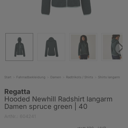
Start
Fahrradbekleidung
Damen
Radtrikots / Shirts
Shirts langarm
Regatta
Hooded Newhill Radshirt langarm
Damen spruce green | 40
ArtNr.: 604241