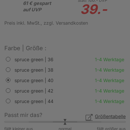
statt
100.-
UVP
61 € gespart
39.-
auf UVP
Preis inkl. MwSt.
, zzgl. Versandkosten
Farbe | Größe :
spruce green | 36
1-4 Werktage
spruce green | 38
1-4 Werktage
spruce green | 40
1-4 Werktage
spruce green | 42
1-4 Werktage
spruce green | 44
1-4 Werktage
Passt mir das?
Größentabelle
fällt kleiner aus
normal
fällt größer aus