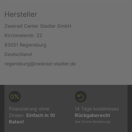
Hersteller
Zweirad Center Stadler GmbH
Kirchmeierstr. 22
93051 Regensburg
Deutschland
regensburg@zweirad-stadler.de
0%
Finanzierung ohne
14 Tage kostenloses
Zinsen:
Einfach in 10
Rückgaberecht
Raten!
(bei Online-Bestellung)