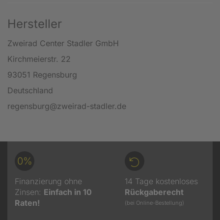
Hersteller
Zweirad Center Stadler GmbH
Kirchmeierstr. 22
93051 Regensburg
Deutschland
regensburg@zweirad-stadler.de
0%
Finanzierung ohne
14 Tage kostenloses
Zinsen:
Einfach in 10
Rückgaberecht
Raten!
(bei Online-Bestellung)