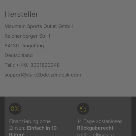
Hersteller
Mountain Sports Outlet GmbH
Reichenberger Str. 1
84130 Dingolfing
Deutschland
Tel.: +(49) 8001823348
support@dare2bde.zendesk.com
0%
Finanzierung ohne
14 Tage kostenloses
Zinsen:
Einfach in 10
Rückgaberecht
Raten!
(bei Online-Bestellung)