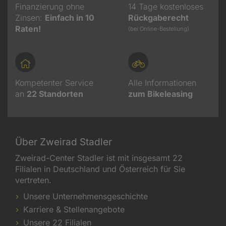
Finanzierung ohne
14 Tage kostenloses
Zinsen:
Einfach in 10
Rückgaberecht
Raten!
(bei Online-Bestellung)
Kompetenter Service
Alle Informationen
an
22
Standorten
zum Bikeleasing
Über Zweirad Stadler
Zweirad-Center Stadler ist mit insgesamt 22
Filialen in Deutschland und Österreich für Sie
vertreten.
Unsere Unternehmensgeschichte
Karriere & Stellenangebote
Unsere 22 Filialen