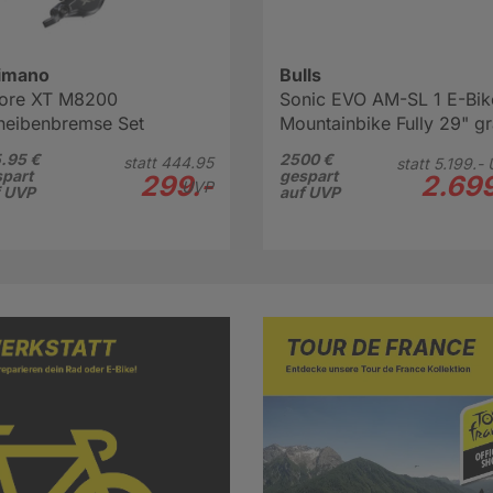
imano
Bulls
ore XT M8200
Sonic EVO AM-SL 1 E-Bik
heibenbremse Set
Mountainbike Fully 29" g
.95 €
2500 €
statt
444.
95
statt
5.199.-
part
gespart
299.-
2.699
UVP
f UVP
auf UVP