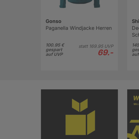
Gonso
Sh
Paganella Windjacke Herren
De
Sc
100.95 €
145
statt
169.
95
UVP
gespart
ges
69.-
auf UVP
au