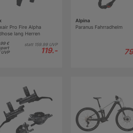
x
Alpina
xair Pro Fire Alpha
Paranus Fahrradhelm
dhose lang Herren
99 €
statt
159.
99
UVP
part
119.-
79
f UVP