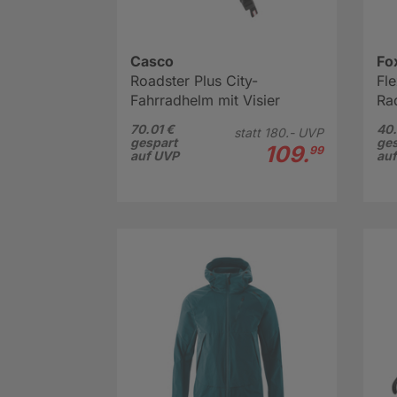
Casco
Fo
Roadster Plus City-
Fle
Fahrradhelm mit Visier
Ra
70.01 €
40.
statt
180.-
UVP
gespart
ges
109.
99
auf UVP
au