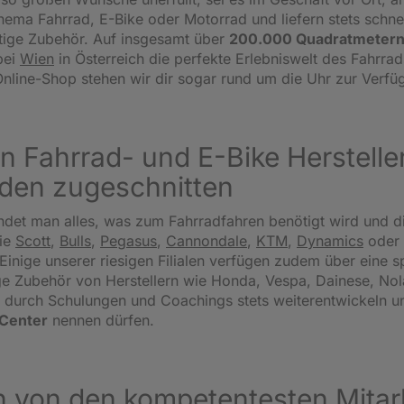
ema Fahrrad, E-Bike oder Motorrad und liefern stets schnel
tige Zubehör. Auf insgesamt über
200.000 Quadratmetern
bei
Wien
in Österreich die perfekte Erlebniswelt des Fahrrad
nline-Shop stehen wir dir sogar rund um die Uhr zur Verfü
n Fahrrad- und E-Bike Herstellern
den zugeschnitten
ndet man alles, was zum Fahrradfahren benötigt wird und d
ie
Scott
,
Bulls
,
Pegasus
,
Cannondale
,
KTM
,
Dynamics
oder
Einige unserer riesigen Filialen verfügen zudem über eine sp
 Zubehör von Herstellern wie Honda, Vespa, Dainese, Nolan
ich durch Schulungen und Coachings stets weiterentwickeln u
-Center
nennen dürfen.
 von den kompetentesten Mitarb