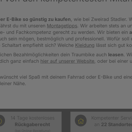
er E-Bike so günstig zu kaufen
, wie bei Zweirad Stadler. W
fährst du mit unseren
Montagetipps
.
Wir arbeiten stets an u
ce- und Fachkompetenz gerecht zu werden. Wir bieten ein
a
 auch sein mögen, bestmöglich und professionell. Wofür sol
 Schaltart empfiehlt sich? Welche
Kleidung
lässt sich gut k
reichen Bezahlmöglichkeiten dein Traumbike auch
leasen
. W
dich ganz einfach
hier auf unserer Website
, oder bei einer 
wünscht viel Spaß mit deinem Fahrrad oder E-Bike und einen
deiner Nähe.
14 Tage kostenloses
Kompetenter Serv
Rückgaberecht
an
22
Standorte
(bei Online-Bestellung)