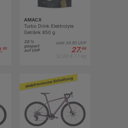
AMACX
Turbo Drink Elektrolyte
Getränk 850 g
20 %
statt
34.
95
UVP
gespart
.
27.
95
99
auf UVP
32,93 € / 1 kg
elektronische Schaltung