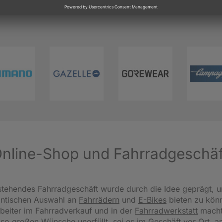
 Online-Shop und Fahrradgeschä
tehendes Fahrradgeschäft wurde durch die Idee geprägt, u
antischen Auswahl an
Fahrrädern
und
E-Bikes
bieten zu könn
beiter im Fahrradverkauf und in der
Fahrradwerkstatt
macht
 so großen Wünsche unerfüllt, sei es im Geschäft vor Ort, 