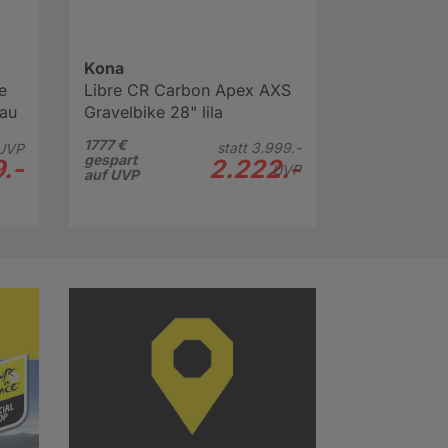
Kona
e
Libre CR Carbon Apex AXS
rau
Gravelbike 28" lila
1777 €
statt
3.999.-
UVP
gespart
.-
2.222.-
UVP
auf UVP